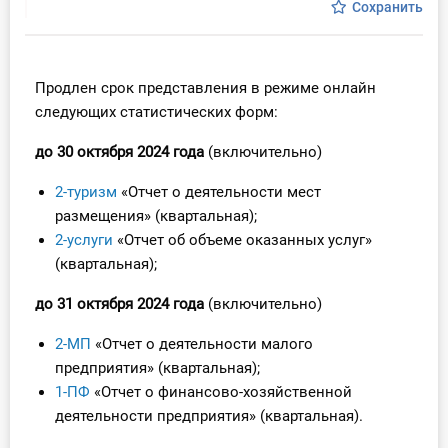
Сохранить
Инструменты
Вебинары
Продлен срок представления в режиме онлайн
следующих статистических форм:
Справочник бухгалтера
до 30 октября 2024 года
(включительно)
Участник ВЭД
2-туризм
«Отчет о деятельности мест
размещения» (квартальная);
Практика ИП
2-услуги
«Отчет об объеме оказанных услуг»
(квартальная);
Кадры. Труд. Зарплата.
до 31 октября 2024 года
(включительно)
Учет по отраслям
2-МП
«Отчет о деятельности малого
Юридический помощник
предприятия» (квартальная);
1-ПФ
«Отчет о финансово-хозяйственной
деятельности предприятия» (квартальная).
Интернет-магазин