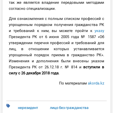
так же является владение передовыми методами
О Системе
согласно специализации.
Обучение
Для ознакомления с полным списком профессий с
упрощенным порядком получения гражданства РК
Тарифы
и требований к ним, вы можете пройти к
указу
Президента РК от 6 июня 2005 года № 1587 «Об
Тестирование для
утверждении перечня профессий и требований для
бухгалтера
лиц, в отношении которых устанавливается
упрощенный порядок приема в гражданство РК».
Изменения и дополнения были внесены указом
Президента РК от 26.12.18 г. № 814 и
вступили в
силу с 26 декабря 2018 года
.
По материалам
akorda.kz
нерезидент
лицо без гражданства