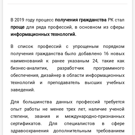
Инструменты
В 2019 году процесс
получения гражданства
РК стал
Вебинары
проще
для ряда профессий, в основном из сферы
информационных технологий.
Справочник бухгалтера
В список профессий с упрощеным порядком
Участник ВЭД
получения гражданства было добавлено 16 новых
наименований к ранее указаным 24, такие как
Практика ИП
бизнес-аналитик, разработчик программного
обеспечения, дизайнер в области информационных
Кадры. Труд. Зарплата.
технологий и преподаватель высших учебных
заведений.
Учет по отраслям
Для большинства данных профессий требуется
опыт работы не менее трех лет, наличие ученой
Юридический помощник
степени, звания и международно-признанных
сертификатов. Для специалистов в сфере
Интернет-магазин
здравоохранения дополнительным требованием