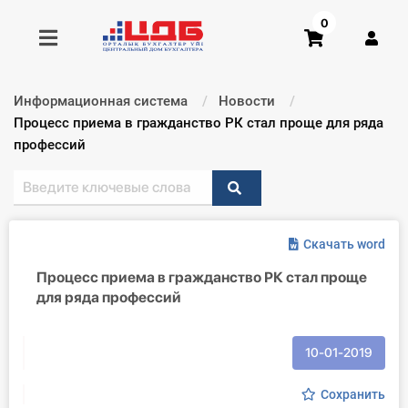
0
Информационная система
Новости
Получить консультацию
Текущий:
Процесс приема в гражданство РК стал проще для ряда
профессий
Купить доступ
Главная ИС
Скачать word
Формы
Процесс приема в гражданство РК стал проще
для ряда профессий
Консультации
Правовая база
10-01-2019
Библиотека бухгалтера
Сохранить