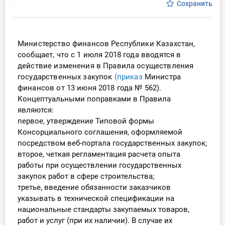
Сохранить
Инструменты
Вебинары
Министерство финансов Республики Казахстан,
сообщает, что с 1 июля 2018 года вводятся в
Справочник бухгалтера
действие изменения в Правила осуществления
государственных закупок
(приказ
Министра
финансов от 13 июня 2018 года № 562).
Участник ВЭД
Концептуальными поправками в Правила
являются:
Практика ИП
первое, утверждение Типовой формы
Консорциального соглашения, оформляемой
Кадры. Труд. Зарплата.
посредством веб-портала государственных закупок;
второе, четкая регламентация расчета опыта
Учет по отраслям
работы при осуществлении государственных
закупок работ в сфере строительства;
Юридический помощник
третье, введение обязанности заказчиков
указывать в технической спецификации на
Интернет-магазин
национальные стандарты закупаемых товаров,
работ и услуг (при их наличии). В случае их