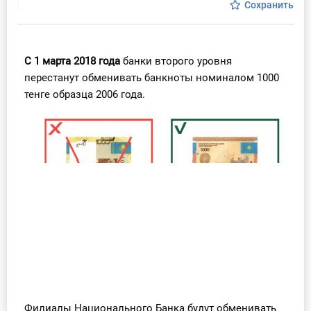
Сохранить
Инструменты
Вебинары
С 1 марта 2018 года
банки второго уровня
перестанут обменивать банкноты номиналом 1000
Справочник бухгалтера
тенге образца 2006 года.
Участник ВЭД
Практика ИП
Кадры. Труд. Зарплата.
Учет по отраслям
Юридический помощник
Интернет-магазин
Филиалы Национального Банка будут обменивать