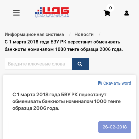
0
Информационная система
Новости
Получить консультацию
Текущий:
С 1 марта 2018 года БВУ РК перестанут обменивать
банкноты номиналом 1000 тенге образца 2006 года.
Купить доступ
Главная ИС
Скачать word
Формы
С 1 марта 2018 года БВУ РК перестанут
обменивать банкноты номиналом 1000 тенге
Консультации
образца 2006 года.
Правовая база
26-02-2018
Библиотека бухгалтера