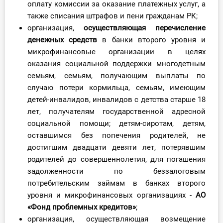
оплату комиссии за оказание платежных услуг, а
О Системе
также списания штрафов и пени гражданам РК;
организация,
осуществляющая перечисление
Обучение
денежных средств
в банки второго уровня и
микрофинансовые организации в целях
Тарифы
оказания социальной поддержки многодетным
семьям, семьям, получающим выплаты по
Тестирование для
случаю потери кормильца, семьям, имеющим
бухгалтера
детей-инвалидов, инвалидов с детства старше 18
лет, получателям государственной адресной
социальной помощи; детям-сиротам, детям,
оставшимся без попечения родителей, не
достигшим двадцати девяти лет, потерявшим
родителей до совершеннолетия, для погашения
задолженности по беззалоговым
потребительским займам в банках второго
уровня и микрофинансовых организациях -
АО
«Фонд проблемных кредитов»
;
организация, осуществляющая возмещение