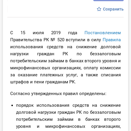
Инструменты
Сохранить
Вебинары
С 15 июля 2019 года
Постановлением
Справочник бухгалтера
Правительства РК № 520 вступили в силу
Правила
использования средств на снижение долговой
Участник ВЭД
нагрузки граждан РК по беззалоговым
потребительским займам в банках второго уровня и
Практика ИП
микрофинансовых организациях, оплату комиссии
за оказание платежных услуг, а также списания
Кадры. Труд. Зарплата.
штрафов и пени гражданам РК.
Учет по отраслям
Согласно утвержденных правил определены:
порядок использования средств на снижение
Юридический помощник
долговой нагрузки граждан РК по беззалоговым
потребительским займам в банках второго
Интернет-магазин
уровня и микрофинансовых организациях,