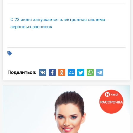
Инструменты
С 23 июля запускается электронная система
Вебинары
зерновых расписок
Справочник бухгалтера
Участник ВЭД
Практика ИП
Поделиться:
Кадры. Труд. Зарплата.
Учет по отраслям
Юридический помощник
Интернет-магазин