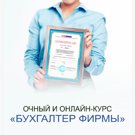
О Системе
Обучение
Тарифы
Тестирование для
бухгалтера