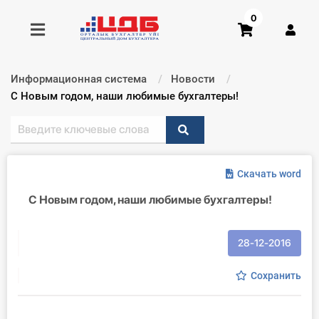
0
Информационная система
Новости
Получить консультацию
Текущий:
С Новым годом, наши любимые бухгалтеры!
Купить доступ
Скачать word
Главная ИС
С Новым годом, наши любимые бухгалтеры!
Формы
Консультации
28-12-2016
Правовая база
Сохранить
Библиотека бухгалтера