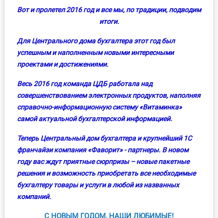
Вот и пролетел 2016 год и все мы, по традиции, подводим
Инструменты
итоги.
Вебинары
Для Центрального дома бухгалтера этот год был
успешным и наполненным новыми интересными
Справочник бухгалтера
проектами и достижениями.
Весь 2016 год команда ЦДБ работала над
Участник ВЭД
совершенствованием электронных продуктов, наполняя
справочно-информационную систему «Витаминка»
Практика ИП
самой актуальной бухгалтерской информацией.
Кадры. Труд. Зарплата.
Теперь Центральный дом бухгалтера и крупнейший 1С
франчайзи компания «Фаворит» - партнеры. В новом
Учет по отраслям
году вас ждут приятные сюрпризы – новые пакетные
решения и возможность приобретать все необходимые
Юридический помощник
бухгалтеру товары и услуги в любой из названных
компаний.
Интернет-магазин
С НОВЫМ ГОДОМ, НАШИ ЛЮБИМЫЕ!