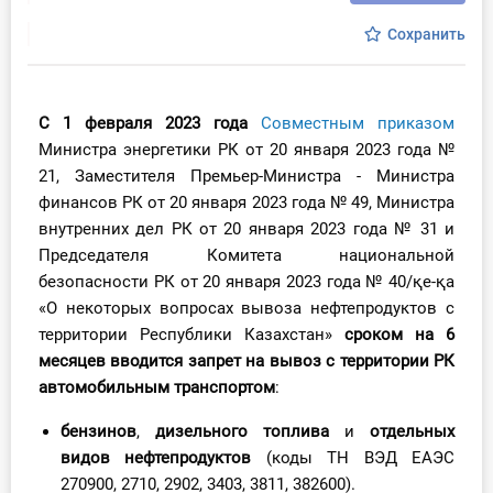
Инструменты
Сохранить
Вебинары
С 1 февраля 2023 года
Совместным приказом
Справочник бухгалтера
Министра энергетики РК от 20 января 2023 года №
21, Заместителя Премьер-Министра - Министра
Участник ВЭД
финансов РК от 20 января 2023 года № 49, Министра
внутренних дел РК от 20 января 2023 года № 31 и
Практика ИП
Председателя Комитета национальной
безопасности РК от 20 января 2023 года № 40/қе-қа
Кадры. Труд. Зарплата.
«О некоторых вопросах вывоза нефтепродуктов с
территории Республики Казахстан»
сроком на 6
Учет по отраслям
месяцев вводится запрет на вывоз с территории РК
автомобильным транспортом
:
Юридический помощник
бензинов
,
дизельного топлива
и
отдельных
видов нефтепродуктов
(коды ТН ВЭД ЕАЭС
Интернет-магазин
270900, 2710, 2902, 3403, 3811, 382600).