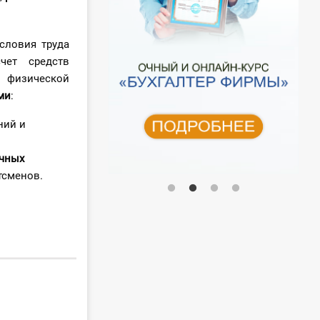
словия труда
чет средств
 физической
ми
:
ний и
ичных
тсменов.