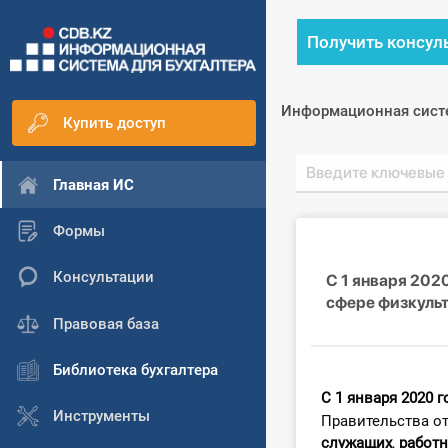
Получить консул
Информационная сист
Купить доступ
Главная ИС
Формы
Консультации
С 1 января 202
сфере физкульт
Правовая база
Библиотека бухгалтера
С 1 января 2020 г
Инструменты
Правительства о
служащих
,
работ