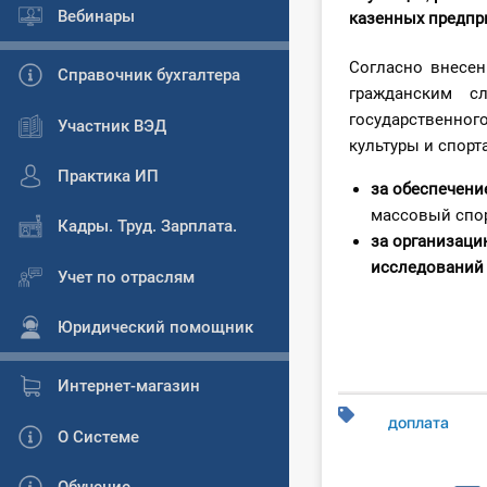
Вебинары
казенных предпр
Согласно внесе
Справочник бухгалтера
гражданским с
государственно
Участник ВЭД
культуры и спорт
Практика ИП
за обеспечени
массовый спор
Кадры. Труд. Зарплата.
за организаци
исследований
Учет по отраслям
Юридический помощник
Интернет-магазин
доплата
О Системе