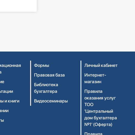
ационная
Формы
Личный кабинет
а
Правовая база
Интернет-
ие
магазин
Библиотека
ьтации
бухгалтера
Правила
оказания услуг
ы и книги
Видеосеминары
ТОО
ании
'Центральный
дом бухгалтера
ты
№1' (Оферта)
Правила