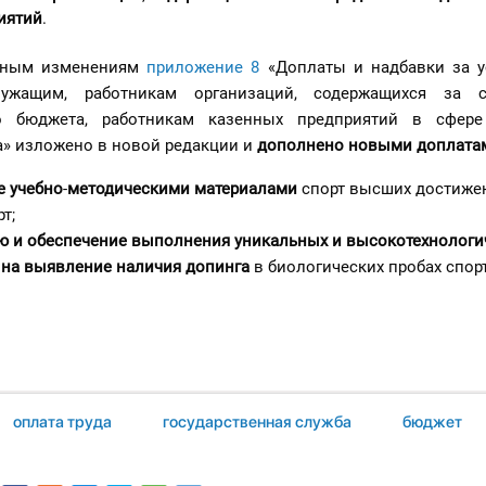
иятий
.
нным изменениям
приложение 8
«Доплаты и надбавки за у
лужащим, работникам организаций, содержащихся за с
го бюджета, работникам казенных предприятий в сфере
а» изложено в новой редакции и
дополнено
новыми доплата
е учебно
-
методическими материалами
спорт высших достиже
т;
ю и обеспечение выполнения уникальных и высокотехнолог
на выявление наличия допинг
а
в биологических пробах спор
оплата труда
государственная служба
бюджет