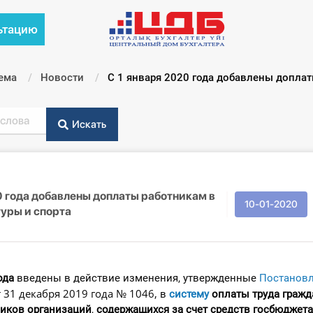
ьтацию
ема
Новости
Текущий:
С 1 января 2020 года добавлены доплат
Искать
0 года добавлены доплаты работникам в
10-01-2020
уры и спорта
ода
введены в действие изменения, утвержденные
Постанов
31 декабря 2019 года № 1046,
т
в
систему
оплаты труда гражд
ников организаций
,
содержащихся за счет средств госбюджета