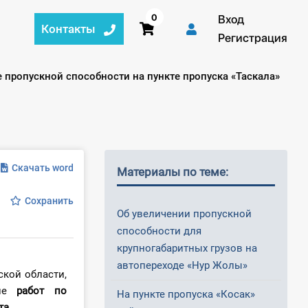
0
Вход
Контакты
Регистрация
е пропускной способности на пункте пропуска «Таскала»
Скачать word
Материалы по теме:
Сохранить
Об увеличении пропускной
способности для
крупногабаритных грузов на
автопереходе «Нур Жолы»
ской области,
ние
работ по
На пункте пропуска «Косак»
та
.