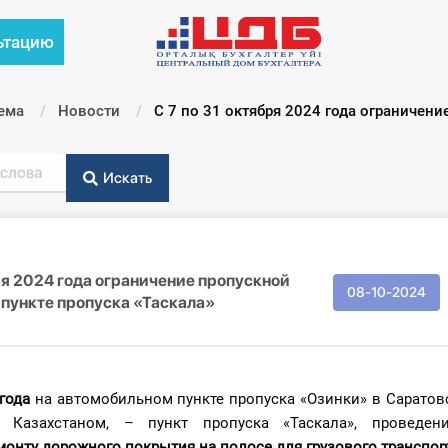
ьтацию
ема
Новости
Текущий:
С 7 по 31 октября 2024 года ограничени
Искать
бря 2024 года ограничение пропускной
08-10-2024
 пункте пропуска «Таскала»
года
на автомобильном пункте пропуска «Озинки» в Саратов
с Казахстаном, – пункт пропуска «Таскала», проведе
монту дорожного покрытия на полосе для грузового транспор