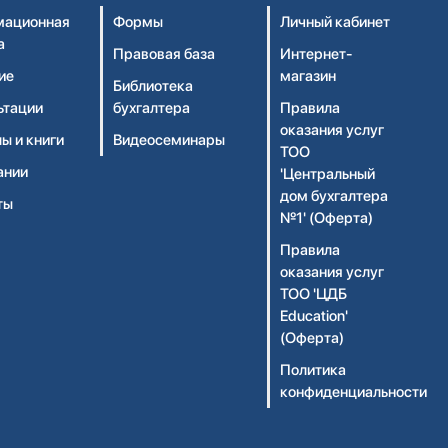
ационная
Формы
Личный кабинет
а
Правовая база
Интернет-
ие
магазин
Библиотека
ьтации
бухгалтера
Правила
оказания услуг
ы и книги
Видеосеминары
ТОО
ании
'Центральный
дом бухгалтера
ты
№1' (Оферта)
Правила
оказания услуг
ТОО 'ЦДБ
Education'
(Оферта)
Политика
конфиденциальности