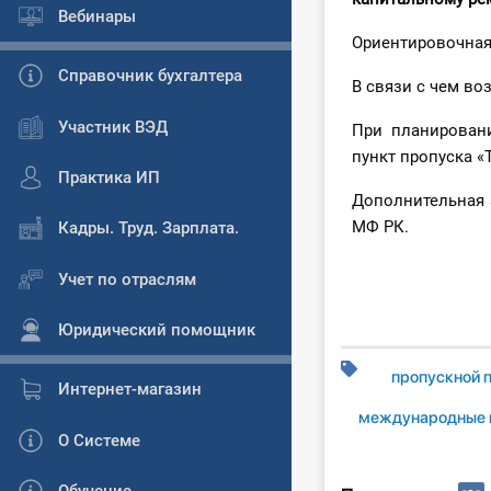
Вебинары
Ориентировочная
Справочник бухгалтера
В связи с чем в
Участник ВЭД
При планировани
пункт пропуска 
Практика ИП
Дополнительная 
МФ РК.
Кадры. Труд. Зарплата.
Учет по отраслям
Юридический помощник
пропускной 
Интернет-магазин
международные 
О Системе