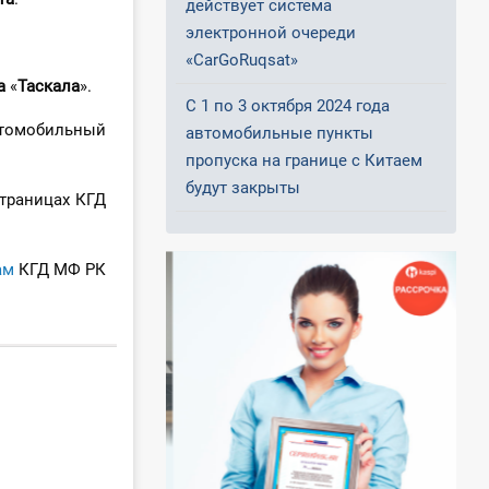
действует система
электронной очереди
«CarGoRuqsat»
а
«
Таскала
».
С 1 по 3 октября 2024 года
втомобильный
автомобильные пункты
пропуска на границе с Китаем
будут закрыты
траницах КГД
ам
КГД МФ РК