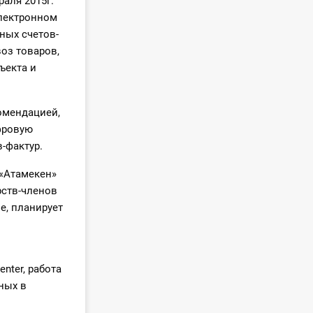
аля 2015г.
электронном
ных счетов-
оз товаров,
ъекта и
омендацией,
фровую
-фактур.
 «Атамекен»
рств-членов
е, планирует
enter, работа
ных в