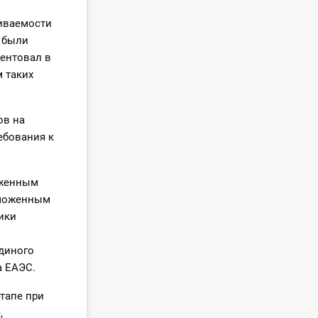
живаемости
м были
зентовал в
 таких
ов на
ебования к
оженным
аможенным
ики
Единого
а ЕАЭС.
тапе при
,