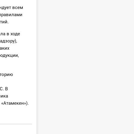
ндует всем
 правилами
тий.
ла в ходе
адзору),
аких
одукции,
иторию
С. В
лика
 «Атамекен»).