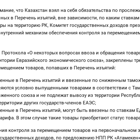
ание, что Казахстан взял на себя обязательства по просле
ных в Перечень изъятий, вне зависимости, по каким ставка
ры на территорию РК, Комитет государственных доходов пре
внутренний механизм обеспечения контроля за перемещением
 Протокола «О некоторых вопросах ввоза и обращения товар
итории Евразийского экономического союза», закреплены тр
емещением товаров, попавших в Перечень изъятий:
ченные в Перечень изъятий и ввезенные по сниженным там
ляются условно выпущенными товарами в соответствии с Т
женного союза и не подлежат вывозу из территории Республ
территории других государств-членов ЕАЭС;
енные в Перечень изъятий, могут быть ввезены по ставкам 
арифа. В этом случае такие товары приобретают статус товар
ения контроля за перемещением товаров на первоначальном э
осударственных доходов, по предложению НПП РК «Атамекен»