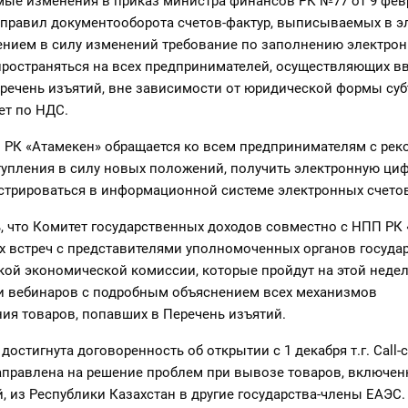
мые изменения в приказ министра финансов РК №77 от 9 февр
 правил документооборота счетов-фактур, выписываемых в 
лением в силу изменений требование по заполнению электрон
пространяться на всех предпринимателей, осуществляющих вв
речень изъятий, вне зависимости от юридической формы суб
ет по НДС.
П РК «Атамекен» обращается ко всем предпринимателям с рек
тупления в силу новых положений, получить электронную ци
истрироваться в информационной системе электронных счетов
, что Комитет государственных доходов совместно с НПП РК
х встреч с представителями уполномоченных органов госуда
ой экономической комиссии, которые пройдут на этой недел
и вебинаров с подробным объяснением всех механизмов
ия товаров, попавших в Перечень изъятий.
достигнута договоренность об открытии с 1 декабря т.г. Call-c
направлена на решение проблем при вывозе товаров, включен
, из Республики Казахстан в другие государства-члены ЕАЭС.