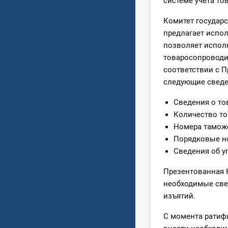
системе учета то
Комитет государ
предлагает испо
позволяет испол
товаросопроводи
соответствии с 
следующие сведе
Сведения о то
Количество то
Номера тамож
Порядковые но
Сведения об у
Презентованная 
необходимые све
изъятий.
С момента ратиф