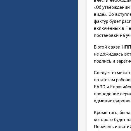
внести необходи
«Об утверждении
виде». Со вступ
фактур будет рас
включенных в Пе
постановки на уч
В этой связи НП
не дожидаясь вс
подпись и зарег
Следует отметить
по итогам рабочи
ЕАЭС и Евразийск
проведение сери
администрирован
Кроме того, была 
которого будет 
Перечень изъятий