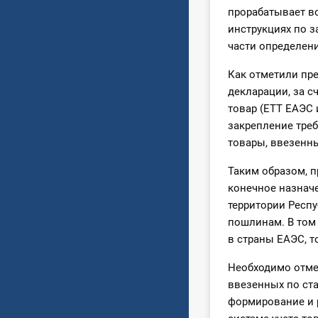
прорабатывает во
инструкциях по 
части определен
Как отметили пр
декларации, за с
товар (ЕТТ ЕАЭС 
закрепление треб
товары, ввезенны
Таким образом, 
конечное назначе
территории Респ
пошлинам. В том 
в страны ЕАЭС, т
Необходимо отме
ввезенных по ст
формирование и 