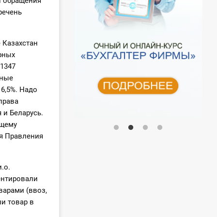
и обращения
речень
е Казахстан
рных
 1347
нные
6,5%. Надо
права
 и Беларусь.
ющему
ля Правления
.о.
ентировали
варами (ввоз,
ли товар в