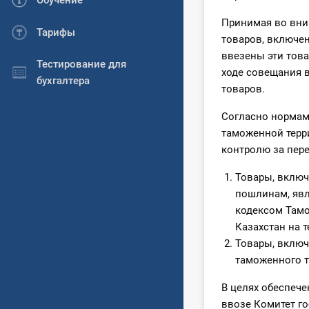
Обучение
Принимая во вним
Тарифы
товаров, включен
ввезены эти това
Тестирование для
ходе совещания 
бухгалтера
товаров.
Согласно нормам
таможенной терр
контролю за пер
Товары, вклю
пошлинам, яв
кодексом Тамо
Казахстан на 
Товары, включ
таможенного т
В целях обеспеч
ввозе Комитет г