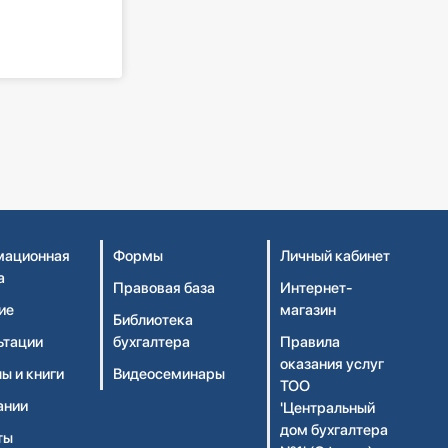
ационная
Формы
Личный кабинет
а
Правовая база
Интернет-
ие
магазин
Библиотека
ьтации
бухгалтера
Правила
оказания услуг
ы и книги
Видеосеминары
ТОО
ании
'Центральный
дом бухгалтера
ты