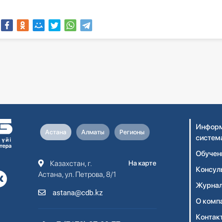
Информ
Астана
Алматы
Регионы
систем
Обучен
Казахстан, г.
На карте
Консул
Астана, ул. Петрова, 8/1
Журнал
astana@cdb.kz
О комп
Контак