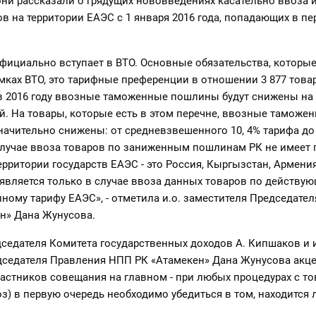
они рассказали о грядущих нововведениях касательно ввоза 
в на территории ЕАЭС с 1 января 2016 года, попадающих в пе
официально вступает в ВТО. Основные обязательства, которы
амках ВТО, это тарифные преференции в отношении 3 877 това
 в 2016 году ввозные таможенные пошлины будут снижены на
. На товары, которые есть в этом перечне, ввозные таможе
ачительно снижены: от средневзвешенного 10, 4% тарифа до 
 случае ввоза товаров по заниженным пошлинам РК не имеет 
ерритории государств ЕАЭС - это Россия, Кыргызстан, Армения
является только в случае ввоза данных товаров по действу
ому тарифу ЕАЭС», - отметила и.о. заместителя Председате
н» Дана Жунусова.
седателя Комитета государственных доходов А. Кипшаков и и
дседателя Правления НПП РК «Атамекен» Дана Жунусова акц
астников совещания на главном - при любых процедурах с то
з) в первую очередь необходимо убедиться в том, находится 