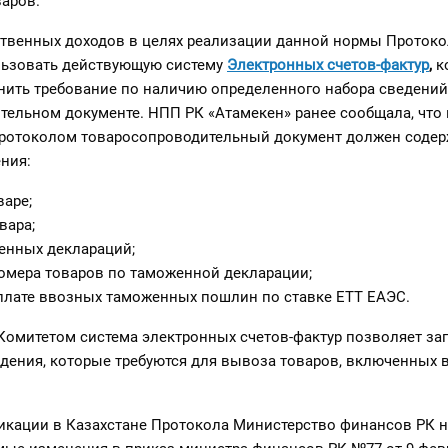
варов.
ственных доходов в целях реализации данной нормы Протоко
льзовать действующую систему
Электронных счетов-фактур
,
к
нить требование по наличию определенного набора сведений
тельном документе. НПП РК «Атамекен» ранее сообщала, что 
Протоколом товаросопроводительный документ должен содер
ния:
варе;
вара;
енных деклараций;
мера товаров по таможенной декларации;
плате ввозных таможенных пошлин по ставке ЕТТ ЕАЭС.
Комитетом система электронных счетов-фактур позволяет за
дения, которые требуются для вывоза товаров, включенных 
икации в Казахстане Протокола Министерство финансов РК 