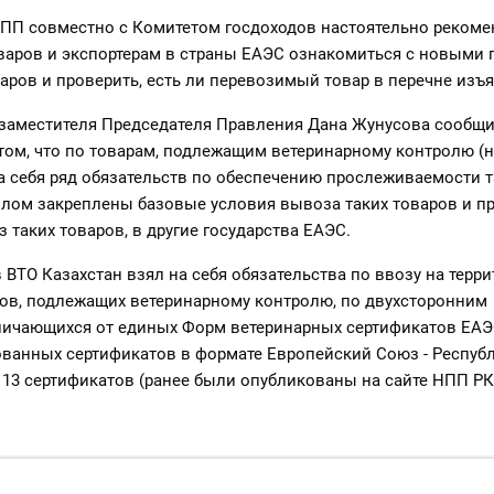
НПП совместно с Комитетом госдоходов настоятельно рекоме
варов и экспортерам в страны ЕАЭС ознакомиться с новыми
ров и проверить, есть ли перевозимый товар в перечне изъя
. заместителя Председателя Правления Дана Жунусова сообщи
 том, что по товарам, подлежащим ветеринарному контролю (н
а себя ряд обязательств по обеспечению прослеживаемости т
олом закреплены базовые условия вывоза таких товаров и пр
 таких товаров, в другие государства ЕАЭС.
 ВТО Казахстан взял на себя обязательства по ввозу на терр
ров, подлежащих ветеринарному контролю, по двухсторонним
личающихся от единых Форм ветеринарных сертификатов ЕАЭ
ованных сертификатов в формате Европейский Союз - Респуб
13 сертификатов (ранее были опубликованы на сайте НПП РК