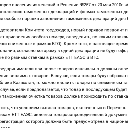
прос внесения изменений в Решение №257 от 20 мая 2010г. «
заполнению таможенных деклараций и формах таможенных де
ия особого порядка заполнения таможенных деклараций для 
едставители Комитета госдоходов, новый порядок позволит 
чет присвоения особого номера, определить, по каким ставка
или сниженные в рамках ВТО). Кроме того, в настоящее врем
ования, согласно которому в одной декларации не будут офо
е по разным ставкам в рамках ЕТТ ЕАЭС и ВТО.
предприниматели при ввозе товаров изначально должны опр
ние ввозимых товаров. В случае, если товары будут обращат
ублики Казахстан, то можно ввозить товары по сниженным 
случае, если предполагается, что товар в последующем буде
о таможенная очистка товаров должна происходить по ставк
тить, что условием вывоза товаров, включенных в Перечень 
авкам ЕТТ ЕАЭС, является товаросопроводительный документ
регистрация которого должна быть предусмотрена в национа