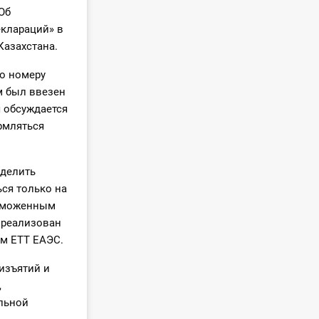
Об
клараций» в
Казахстана.
по номеру
м был ввезен
я обсуждается
рмляться
еделить
ься только на
таможенным
т реализован
ам ЕТТ ЕАЭС.
изъятий и
,
льной