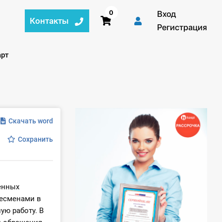
0
Вход
Контакты
Регистрация
арт
Скачать word
Сохранить
енных
несменами в
ю работу. В