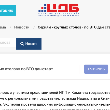
ьтацию
ема
Новости
Текущий:
Сериям «круглых столов» по ВТО дан ст
Искать
х столов» по ВТО дан старт
17-11-2015
ялось с участием представителей НПП и Комитета государств
акже с региональными представительствами Нацпалаты и биз
а. Эксперты провели широкую информационно-разъяснительну