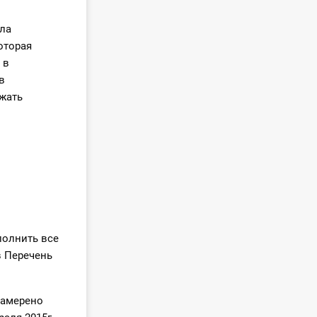
ла
оторая
 в
в
жать
полнить все
в Перечень
намерено