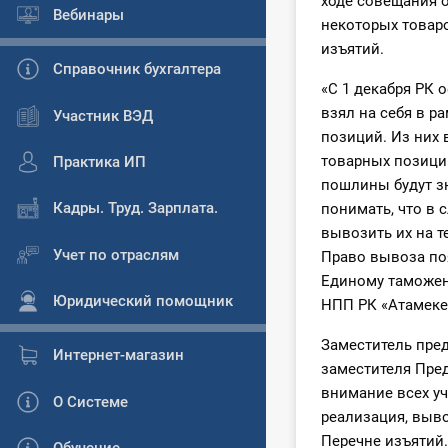
ходе совещания 
Вебинары
некоторых товаро
изъятий.
Справочник бухгалтера
«С 1 декабря РК 
взял на себя в р
Участник ВЭД
позиций. Из них
товарных позиций
Практика ИП
пошлины будут зн
Кадры. Труд. Зарплата.
понимать, что в
вывозить их на т
Учет по отраслям
Право вывоза по
Единому таможенн
Юридический помощник
НПП РК «Атамеке
Заместитель пред
Интернет-магазин
заместителя Пре
внимание всех уч
О Системе
реализация, выво
Перечне изъятий.