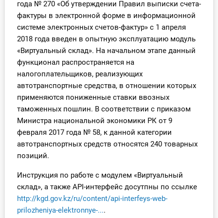
года № 270 «Об утверждении Правил выписки счета-
О Системе
фактуры в электронной форме в информационной
системе электронных счетов-фактур» с 1 апреля
Обучение
2018 года введен в опытную эксплуатацию модуль
«Виртуальный склад». На начальном этапе данный
Тарифы
функционал распространяется на
налогоплательщиков, реализующих
Тестирование для
автотранспортные средства, в отношении которых
бухгалтера
применяются пониженные ставки ввозных
таможенных пошлин. В соответствии с приказом
Министра национальной экономики РК от 9
февраля 2017 года № 58, к данной категории
автотранспортных средств относятся 240 товарных
позиций.
Инструкция по работе с модулем «Виртуальный
склад», а также АРI-интерфейс досутпны по ссылке
http://kgd.gov.kz/ru/content/api-interfeys-web-
prilozheniya-elektronnye-...
.