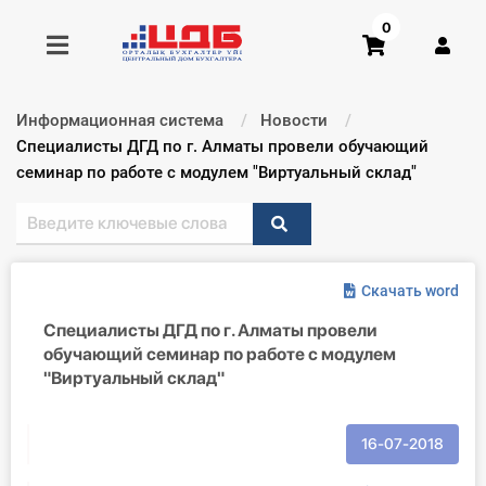
0
Информационная система
Новости
Получить консультацию
Текущий:
Специалисты ДГД по г. Алматы провели обучающий
семинар по работе с модулем "Виртуальный склад"
Купить доступ
Главная ИС
Скачать word
Формы
Специалисты ДГД по г. Алматы провели
обучающий семинар по работе с модулем
Консультации
"Виртуальный склад"
Правовая база
16-07-2018
Библиотека бухгалтера