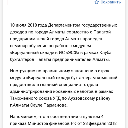
Сохранить
Инструменты
Вебинары
10 июля 2018 года Департаментом государственных
доходов по городу Алматы совместно с Палатой
Справочник бухгалтера
предпринимателей города Алматы проведен
семинар-обучение по работе с модулем
Участник ВЭД
«Виртуальный склад» в ИС «ЭСФ» в рамках Клуба
бухгалтеров Палаты предпринимателей Алматы.
Практика ИП
Инструкцию по правильному заполнению строк
Кадры. Труд. Зарплата.
модуля «Виртуальный склад» бухгалтерам компаний
предоставила главный специалист отдела
Учет по отраслям
администрирования косвенных налогов в рамках
Таможенного союза УГД по Ауэзовскому району
Юридический помощник
г.Алматы Сауле Парманова.
Напоминаем, что в соответствии с пунктом 4
Интернет-магазин
приказа Министра финансов РК от 23 февраля 2018