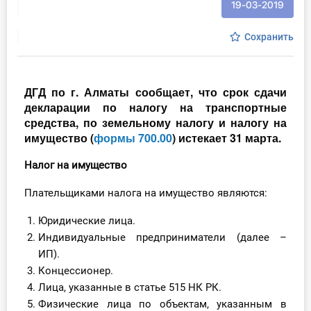
19-03-2019
Инструменты
Сохранить
Вебинары
ДГД по г. Алматы сообщает, что срок сдачи
Справочник бухгалтера
декларации по налогу на транспортные
средства, по земельному налогу и налогу на
Участник ВЭД
имущество
(
формы 700.00
)
истекает
31 марта.
Практика ИП
Налог на имущество
Кадры. Труд. Зарплата.
Плательщиками налога на имущество являются:
Учет по отраслям
Юридические лица.
Индивидуальные предприниматели (далее –
Юридический помощник
ИП).
Концессионер.
Лица, указанные в статье 515 НК РК.
Интернет-магазин
Физические лица по объектам, указанным в