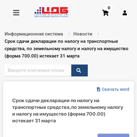
0
Информационная система
Новости
Получить консультацию
Текущий:
Срок сдачи декларации по налогу на транспортные
средства, по земельному налогу и налогу на имущество
(форма 700.00) истекает 31 марта
Купить доступ
Главная ИС
Формы
Скачать word
Срок сдачи декларации по налогу на
Консультации
транспортные средства, по земельному налогу
и налогу на имущество (форма 700.00)
Правовая база
истекает 31 марта
Библиотека бухгалтера