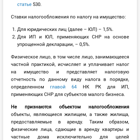
статье
530.
О Системе
Ставки налогообложения по налогу на имущество:
Обучение
Для юридических лиц (далее – ЮЛ) – 1,5%.
Тарифы
Для ИП и ЮЛ, применяющих СНР на основе
упрощенной декларации, – 0,5%.
Тестирование для
бухгалтера
Физическое лицо, в том числе лицо, занимающееся
частной практикой, исчисляет и уплачивает налог
на имущество и представляет налоговую
отчетность по данному виду налога в порядке,
определенном
главой 64
НК РК для ИП,
применяющих СНР для субъектов малого бизнеса.
Не признаются объектом налогообложения
объекты, являющиеся жилищем, а также жилища,
предоставляемые в аренду. Таким образом,
физические лица, сдающие в аренду квартиры и
частные дома исключительно для целей