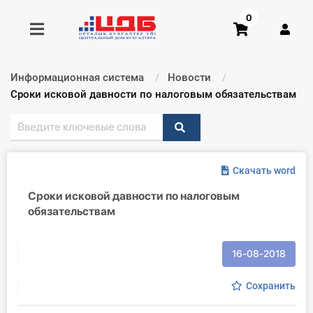
0
Информационная система
Новости
Получить консультацию
Текущий:
Сроки исковой давности по налоговым обязательствам
Купить доступ
Скачать word
Главная ИС
Сроки исковой давности по налоговым
Формы
обязательствам
Консультации
16-08-2018
Правовая база
Сохранить
Библиотека бухгалтера