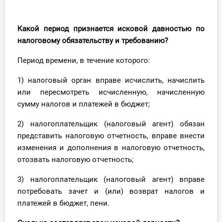
Инструменты
Какой период признается исковой
давностью по
Вебинары
налоговому обязательству и требованию?
Период времени, в течение которого:
Справочник бухгалтера
1) налоговый орган вправе исчислить, начислить
Участник ВЭД
или пересмотреть исчисленную, начисленную
сумму налогов и платежей в бюджет;
Практика ИП
2) налогоплательщик (налоговый агент) обязан
Кадры. Труд. Зарплата.
представить налоговую отчетность, вправе внести
изменения и дополнения в налоговую отчетность,
Учет по отраслям
отозвать налоговую отчетность;
3) налогоплательщик (налоговый агент) вправе
Юридический помощник
потребовать зачет и (или) возврат налогов и
платежей в бюджет, пени.
Интернет-магазин