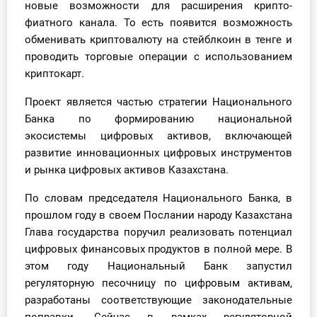
новые возможности для расширения крипто-
О Системе
фиатного канала. То есть появится возможность
обменивать криптовалюту на стейблкоин в тенге и
Обучение
проводить торговые операции с использованием
криптокарт.
Тарифы
Проект является частью стратегии Национального
Тестирование для
Банка по формированию национальной
бухгалтера
экосистемы цифровых активов, включающей
развитие инновационных цифровых инструментов
и рынка цифровых активов Казахстана.
По словам председателя Национального Банка, в
прошлом году в своем Послании народу Казахстана
Глава государства поручил реализовать потенциал
цифровых финансовых продуктов в полной мере. В
этом году Национальный Банк запустил
регуляторную песочницу по цифровым активам,
разработаны соответствующие законодательные