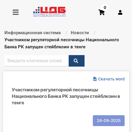
0
Информационная система
Новости
Получить консультацию
Текущий:
Участником регуляторной песочницы Национального
Банка РК запущен стейблкоин в тенге
Купить доступ
Главная ИС
Скачать word
Формы
Участником регуляторной песочницы
Национального Банка РК запущен стейблкоин в
Консультации
тенге
Правовая база
24-09-2025
Библиотека бухгалтера