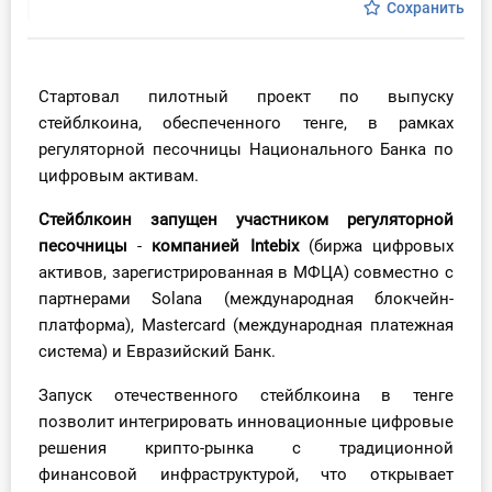
Сохранить
Инструменты
Вебинары
Стартовал пилотный проект по выпуску
стейблкоина, обеспеченного тенге, в рамках
Справочник бухгалтера
регуляторной песочницы Национального Банка по
цифровым активам.
Участник ВЭД
Стейблкоин
запущен участником регуляторной
Практика ИП
песочницы
-
компанией Intebix
(биржа цифровых
активов, зарегистрированная в МФЦА) совместно с
Кадры. Труд. Зарплата.
партнерами Solana (международная блокчейн-
платформа), Mastercard (международная платежная
Учет по отраслям
система) и Евразийский Банк.
Запуск отечественного стейблкоина в тенге
Юридический помощник
позволит интегрировать инновационные цифровые
решения крипто-рынка с традиционной
Интернет-магазин
финансовой инфраструктурой, что открывает