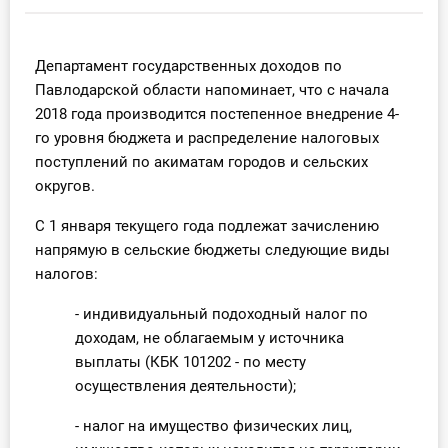
Инструменты
Департамент государственных доходов по
Вебинары
Павлодарской области напоминает, что с начала
2018 года производится постепенное внедрение 4-
Справочник бухгалтера
го уровня бюджета и распределение налоговых
поступлений по акиматам городов и сельских
Участник ВЭД
округов.
Практика ИП
С 1 января текущего года подлежат зачислению
напрямую в сельские бюджеты следующие виды
Кадры. Труд. Зарплата.
налогов:
- индивидуальный подоходный налог по
Учет по отраслям
доходам, не облагаемым у источника
выплаты (КБК 101202 - по месту
Юридический помощник
осуществления деятельности);
Интернет-магазин
- налог на имущество физических лиц,