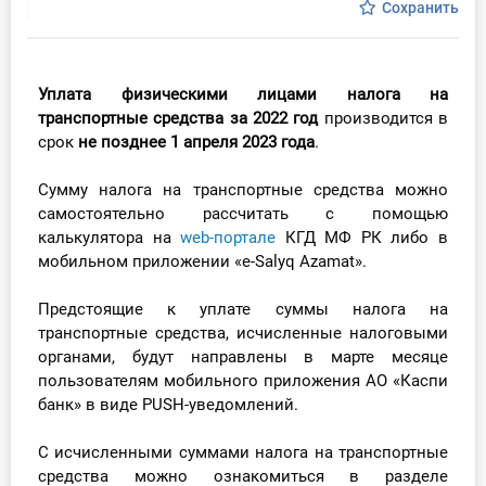
Сохранить
Инструменты
Вебинары
У
плата физическими лицами налога на
транспортные средства за 2022 год
производится в
Справочник бухгалтера
срок
не позднее 1 апреля 2023 года
.
Сумму налога на транспортные средства можно
Участник ВЭД
самостоятельно рассчитать с помощью
калькулятора на
web-портале
КГД МФ РК либо в
Практика ИП
мобильном приложении «e-Salyq Azamat».
Кадры. Труд. Зарплата.
Предстоящие к уплате суммы налога на
транспортные средства, исчисленные налоговыми
Учет по отраслям
органами, будут направлены в марте месяце
пользователям мобильного приложения АО «Каспи
Юридический помощник
банк» в виде PUSH-уведомлений.
Интернет-магазин
С исчисленными суммами налога на транспортные
средства можно ознакомиться в разделе