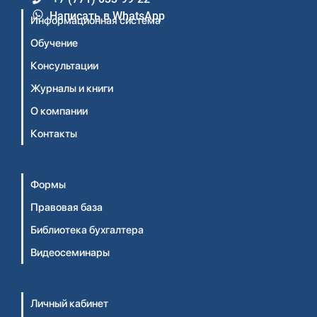
Написать в WhatsApp
Информационная система
Обучение
Консультации
Журналы и книги
О компании
Контакты
Формы
Правовая база
Библиотека бухгалтера
Видеосеминары
Личный кабинет