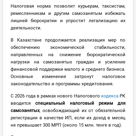
Налоговая норма позволит курьерам, таксистам,
Инструменты
ремесленникам и другим самозанятым избежать
лишней бюрократии и упростит легализацию их
Вебинары
деятельности.
Справочник бухгалтера
В Казахстане продолжается реализация мер по
обеспечению экономической стабильности,
Участник ВЭД
направленных на снижение бюрократической
нагрузки на самозанятых граждан и усиление
Практика ИП
финансовой поддержки малого и среднего бизнеса.
Основные изменения затронут налоговое
Кадры. Труд. Зарплата.
законодательство и программы кредитования.
Учет по отраслям
С 2026 года в рамках нового Налогового
кодекса
РК
вводится
специальный налоговый режим для
Юридический помощник
самозанятых
, освобождающий их от обязательной
регистрации в качестве ИП, если их доход в месяц
не превышает 300 МРП (около 15 млн. тенге в год).
Интернет-магазин