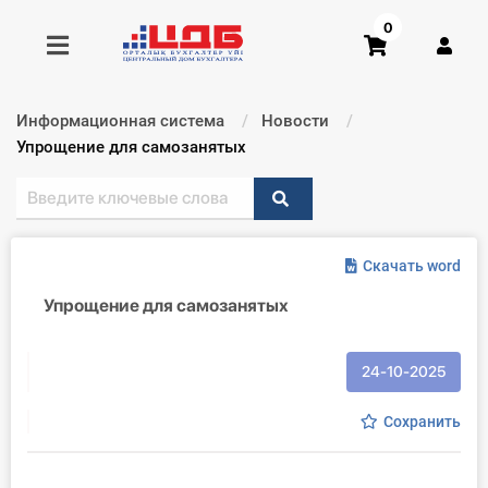
0
Информационная система
Новости
Получить консультацию
Текущий:
Упрощение для самозанятых
Купить доступ
Скачать word
Главная ИС
Упрощение для самозанятых
Формы
Консультации
24-10-2025
Правовая база
Сохранить
Библиотека бухгалтера