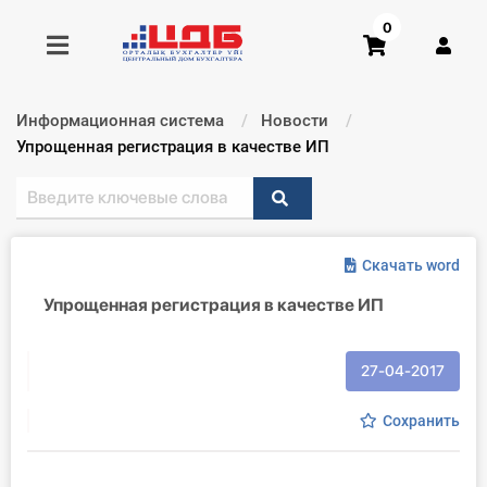
0
Информационная система
Новости
Получить консультацию
Текущий:
Упрощенная регистрация в качестве ИП
Купить доступ
Скачать word
Главная ИС
Упрощенная регистрация в качестве ИП
Формы
Консультации
27-04-2017
Правовая база
Сохранить
Библиотека бухгалтера