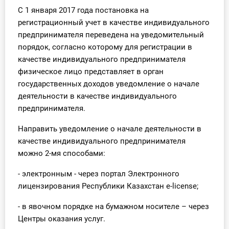
С 1 января 2017 года постановка на
Инструменты
регистрационный учет в качестве индивидуального
предпринимателя переведена на уведомительный
Вебинары
порядок, согласно которому для регистрации в
качестве индивидуального предпринимателя
Справочник бухгалтера
физическое лицо представляет в орган
государственных доходов уведомление о начале
Участник ВЭД
деятельности в качестве индивидуального
предпринимателя.
Практика ИП
Направить уведомление о начале деятельности в
Кадры. Труд. Зарплата.
качестве индивидуального предпринимателя
можно 2-мя способами:
Учет по отраслям
- электронным - через портал Электронного
Юридический помощник
лицензирования Республики Казахстан e-license;
- в явочном порядке на бумажном носителе – через
Интернет-магазин
Центры оказания услуг.