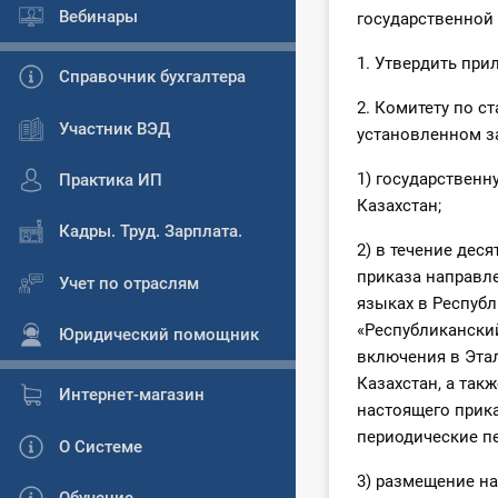
Вебинары
государственной
1. Утвердить при
Справочник бухгалтера
2. Комитету по с
Участник ВЭД
установленном з
1) государствен
Практика ИП
Казахстан;
Кадры. Труд. Зарплата.
2) в течение дес
приказа направле
Учет по отраслям
языках в Республ
«Республикански
Юридический помощник
включения в Эта
Казахстан, а так
Интернет-магазин
настоящего прик
периодические п
О Системе
3) размещение на