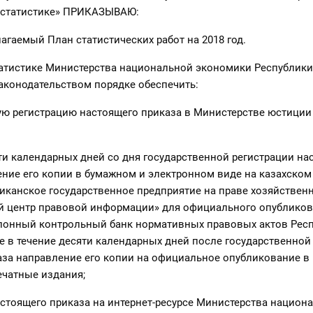
 статистике» ПРИКАЗЫВАЮ:
лагаемый План статистических работ на 2018 год.
татистике Министерства национальной экономики Республики
аконодательством порядке обеспечить:
ную регистрацию настоящего приказа в Министерстве юстиции
яти календарных дней со дня государственной регистрации на
ние его копии в бумажном и электронном виде на казахском
иканское государственное предприятие на праве хозяйствен
й центр правовой информации» для официального опубликов
лонный контрольный банк нормативных правовых актов Рес
же в течение десяти календарных дней после государственной
аза направление его копии на официальное опубликование в
ечатные издания;
стоящего приказа на интернет-ресурсе Министерства национ