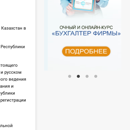
 Казахстан в
 Республики
стоящего
 и русском
ного ведения
ания и
публики
 регистрации
альной