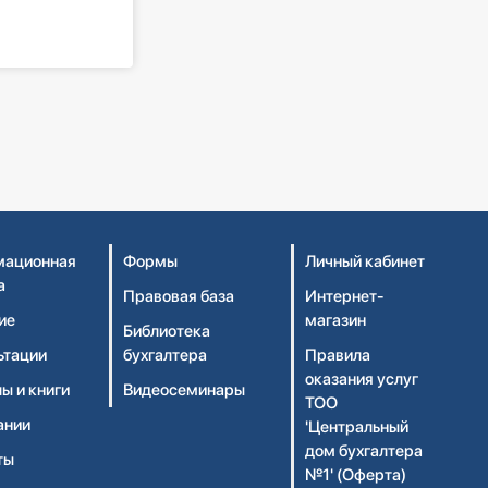
ационная
Формы
Личный кабинет
а
Правовая база
Интернет-
ие
магазин
Библиотека
ьтации
бухгалтера
Правила
оказания услуг
ы и книги
Видеосеминары
ТОО
ании
'Центральный
дом бухгалтера
ты
№1' (Оферта)