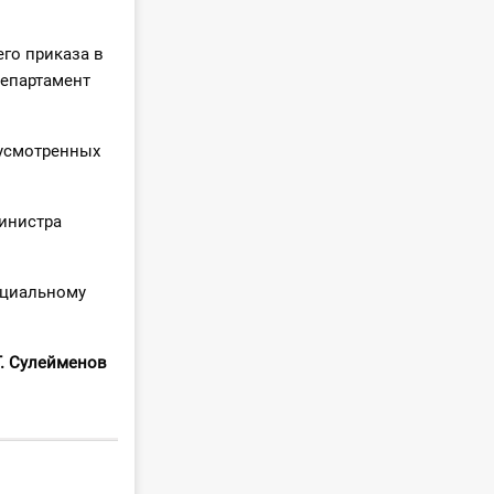
его приказа в
департамент
дусмотренных
министра
фициальному
. Сулейменов