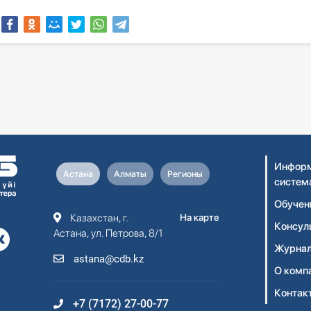
Информ
Астана
Алматы
Регионы
систем
Обучен
Казахстан, г.
На карте
Консул
Астана, ул. Петрова, 8/1
Журнал
astana@cdb.kz
О комп
Контак
+7 (7172) 27-00-77