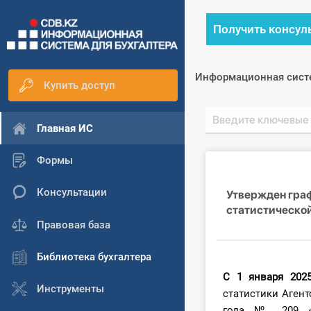
Получить консул
Информационная сист
Купить доступ
Главная ИС
Формы
Консультации
Утвержден гра
статистической
Правовая база
Библиотека бухгалтера
С 1 января 2025
Инструменты
статистики Агент
года № 209 «О