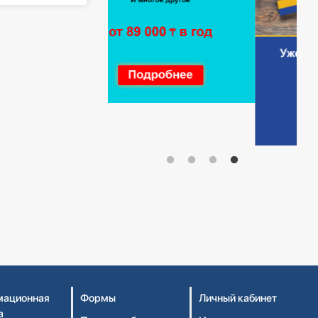
ационная
Формы
Личный кабинет
а