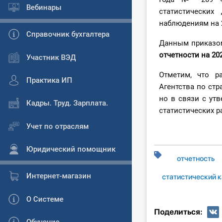
Вебинары
статистических
наблюдениям на 2
Справочник бухгалтера
Данным приказо
отчетности на 20
Участник ВЭД
Отметим, что р
Практика ИП
Агентства по стр
но в связи с ут
Кадры. Труд. Зарплата.
статистических р
Учет по отраслям
Юридический помощник
отчетность
Интернет-магазин
статистический 
О Системе
Поделиться: