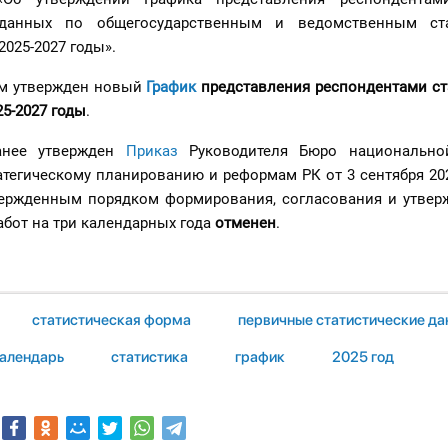
 данных по общегосударственным и ведомственным ста
025-2027 годы».
м утвержден новый
График
представления респондентами ст
25-2027 годы
.
анее утвержден
Приказ
Руководителя Бюро национальной
атегическому планированию и реформам РК от 3 сентября 20
вержденным порядком формирования, согласования и утвер
абот на три календарных года
отменен
.
статистическая форма
первичные статистические да
календарь
статистика
график
2025 год