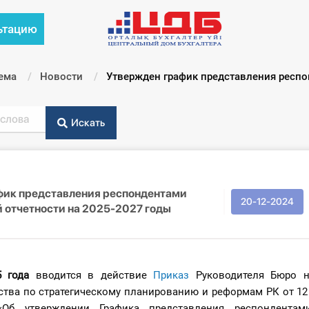
ьтацию
ема
Новости
Текущий:
Утвержден график представления респо
Искать
фик представления респондентами
20-12-2024
 отчетности на 2025-2027 годы
 года
вводится в действие
Приказ
Руководителя Бюро н
ства по стратегическому планированию и реформам РК от 12
б утверждении Графика представления респондентам