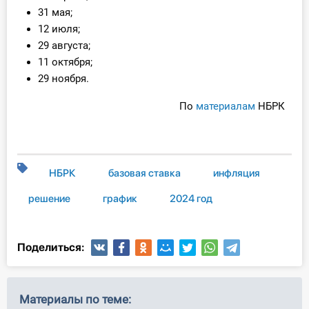
О Системе
31 мая;
12 июля;
Обучение
29 августа;
11 октября;
Тарифы
29 ноября.
Тестирование для
По
материалам
НБРК
бухгалтера
НБРК
базовая ставка
инфляция
решение
график
2024 год
Поделиться:
Материалы по теме: