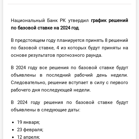
Инструменты
Национальный Банк РК утвердил
график решений
Вебинары
по базовой ставке на 2024 год
.
В предстоящем году планируется принять 8 решений
Справочник бухгалтера
по базовой ставке, 4 из которых будут приняты на
Участник ВЭД
основе результатов прогнозного раунда.
В 2024 году все решения по базовой ставке будут
Практика ИП
объявлены в последний рабочий день недели.
Следовательно, решение вступает в силу с первого
Кадры. Труд. Зарплата.
рабочего дня последующей недели.
Учет по отраслям
В 2024 году решения по базовой ставке будут
объявлены в следующие даты:
Юридический помощник
19 января;
Интернет-магазин
23 февраля;
12 апреля;