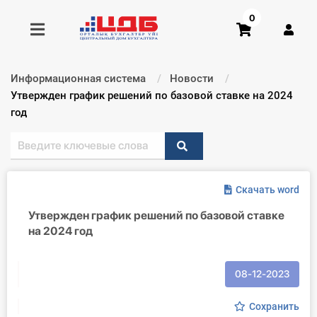
0
Информационная система
Новости
Получить консультацию
Текущий:
Утвержден график решений по базовой ставке на 2024
год
Купить доступ
Главная ИС
Скачать word
Формы
Утвержден график решений по базовой ставке
на 2024 год
Консультации
Правовая база
08-12-2023
Библиотека бухгалтера
Сохранить