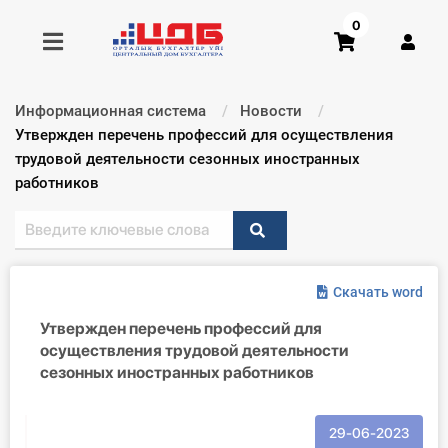
0
Информационная система
Новости
Получить консультацию
Текущий:
Утвержден перечень профессий для осуществления
трудовой деятельности сезонных иностранных
работников
Купить доступ
Главная ИС
Формы
Скачать word
Утвержден перечень профессий для
Консультации
осуществления трудовой деятельности
сезонных иностранных работников
Правовая база
Библиотека бухгалтера
29-06-2023