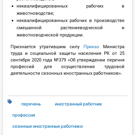
О Системе
неквалифицированных рабочих в
животноводстве;
Обучение
неквалифицированных рабочих в производстве
смешанной растениеводческой и
Тарифы
животноводческой продукции.
Тестирование для
Признается утратившим силу
Приказ
Министра
труда и социальной защиты населения РК от 25
бухгалтера
сентября 2020 года №379 «Об утверждении перечня
профессий для осуществления трудовой
деятельности сезонных иностранных работников».
перечень
иностранный работник
профессия
сезонные иностранные работники