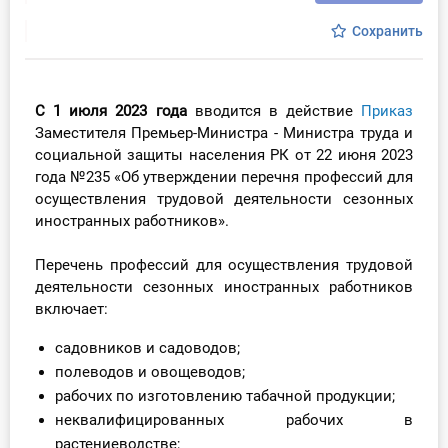
Инструменты
Сохранить
Вебинары
С 1 июля 2023 года
вводится в действие
Приказ
Справочник бухгалтера
Заместителя Премьер-Министра - Министра труда и
социальной защиты населения РК от 22 июня 2023
Участник ВЭД
года №235 «Об утверждении перечня профессий для
осуществления трудовой деятельности сезонных
иностранных работников».
Практика ИП
Перечень профессий для осуществления трудовой
Кадры. Труд. Зарплата.
деятельности сезонных иностранных работников
включает:
Учет по отраслям
садовников и садоводов;
Юридический помощник
полеводов и овощеводов;
рабочих по изготовлению табачной продукции;
Интернет-магазин
неквалифицированных рабочих в
растениеводстве;