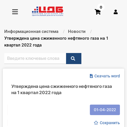
0
Информационная система
Новости
Получить консультацию
Текущий:
Утверждена цена сжиженного нефтяного газа на 1
квартал 2022 года
Купить доступ
Главная ИС
Скачать word
Формы
Утверждена цена сжиженного нефтяного газа
на 1 квартал 2022 года
Консультации
Правовая база
01-04-2022
Библиотека бухгалтера
Сохранить