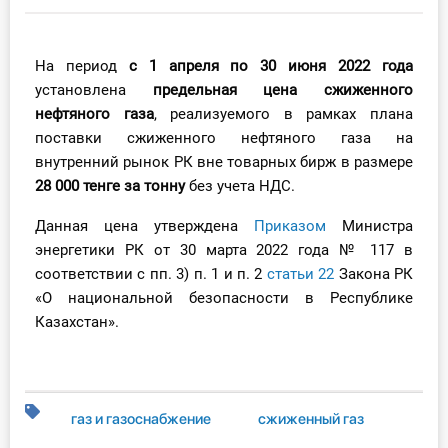
Инструменты
На период
с 1 апреля по 30 июня 2022 года
Вебинары
установлена
предельная цена сжиженного
нефтяного газа
, реализуемого в рамках плана
Справочник бухгалтера
поставки сжиженного нефтяного газа на
внутренний рынок РК вне товарных бирж в размере
Участник ВЭД
28 000 тенге за тонну
без учета НДС.
Практика ИП
Данная цена утверждена
Приказом
Министра
энергетики РК от 30 марта 2022 года № 117 в
Кадры. Труд. Зарплата.
соответствии с пп. 3) п. 1 и п. 2
статьи 22
Закона РК
«О национальной безопасности в Республике
Учет по отраслям
Казахстан».
Юридический помощник
Интернет-магазин
газ и газоснабжение
сжиженный газ