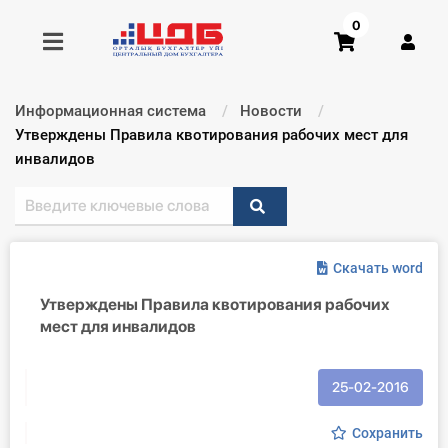
0
Информационная система
Новости
Получить консультацию
Текущий:
Утверждены Правила квотирования рабочих мест для
инвалидов
Купить доступ
Главная ИС
Скачать word
Формы
Утверждены Правила квотирования рабочих
мест для инвалидов
Консультации
Правовая база
25-02-2016
Библиотека бухгалтера
Сохранить