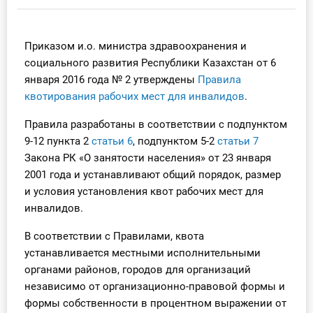
Инструменты
Приказом и.о. министра здравоохранения и
Вебинары
социального развития Республики Казахстан от 6
января 2016 года № 2 утверждены
Правила
Справочник бухгалтера
квотирования рабочих мест для инвалидов
.
Участник ВЭД
Правила разработаны в соответствии с подпунктом
9-12 пункта 2
статьи 6
, подпунктом 5-2
статьи 7
Практика ИП
Закона РК «О занятости населения» от 23 января
2001 года и устанавливают общий порядок, размер
Кадры. Труд. Зарплата.
и условия установления квот рабочих мест для
инвалидов.
Учет по отраслям
В соответствии с Правилами, квота
устанавливается местными исполнительными
Юридический помощник
органами районов, городов для организаций
независимо от организационно-правовой формы и
Интернет-магазин
формы собственности в процентном выражении от