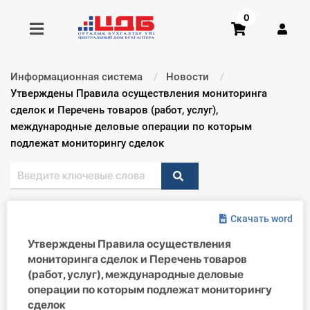
0
Информационная система
Новости
Получить консультацию
Текущий:
Утверждены Правила осуществления мониторинга
сделок и Перечень товаров (работ, услуг),
международные деловые операции по которым
Купить доступ
подлежат мониторингу сделок
Главная ИС
Формы
Скачать word
Консультации
Утверждены Правила осуществления
мониторинга сделок и Перечень товаров
Правовая база
(работ, услуг), международные деловые
операции по которым подлежат мониторингу
Библиотека бухгалтера
сделок