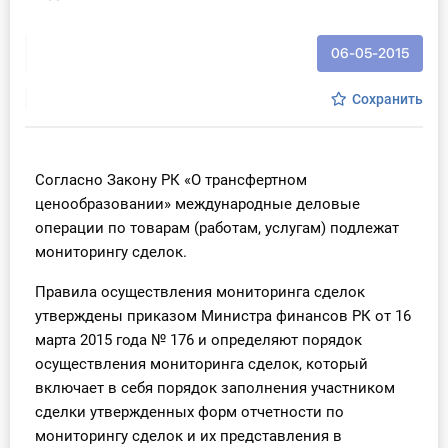
Инструменты
06-05-2015
Вебинары
Сохранить
Справочник бухгалтера
Участник ВЭД
Согласно Закону РК «О трансфертном
ценообразовании» международные деловые
Практика ИП
операции по товарам (работам, услугам) подлежат
мониторингу сделок.
Кадры. Труд. Зарплата.
Правила осуществления мониторинга сделок
Учет по отраслям
утверждены приказом Министра финансов РК от 16
марта 2015 года № 176 и определяют порядок
Юридический помощник
осуществления мониторинга сделок, который
включает в себя порядок заполнения участником
сделки утвержденных форм отчетности по
Интернет-магазин
мониторингу сделок и их представления в