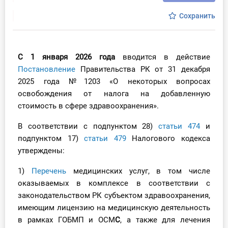
Инструменты
Сохранить
Вебинары
С 1 января 2026 года
вводится в действие
Справочник бухгалтера
Постановление
Правительства РК от 31 декабря
2025 года №1203 «О некоторых вопросах
Участник ВЭД
освобождения от налога на добавленную
стоимость в сфере здравоохранения».
Практика ИП
В соответствии с подпунктом 28)
статьи 474
и
Кадры. Труд. Зарплата.
подпунктом 17)
статьи 479
Налогового кодекса
утверждены:
Учет по отраслям
1)
Пер
ечень
медицинских услуг, в том числе
оказываемых в комплексе в соответствии с
Юридический помощник
законодательством РК субъектом здравоохранения,
имеющим лицензию на медицинскую деятельность
Интернет-магазин
в рамках ГОБМП и ОСМ
С
, а также для лечения