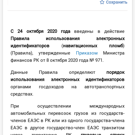
Сохранить
Инструменты
Вебинары
С 24 октября 2020 года
введены в действие
Правила использования электронных
Справочник бухгалтера
идентификаторов
(
навигационных пломб
)
(Правила), утвержденные
Приказом
Министра
Участник ВЭД
финансов РК от 8 октября 2020 года № 971.
Практика ИП
Данные Правила определяют
порядок
использования электронных идентификаторов
Кадры. Труд. Зарплата.
органами госдоходов на автотранспортных
средствах.
Учет по отраслям
При осуществлении международных
Юридический помощник
автомобильных перевозок грузов из государств-
членов ЕАЭС в РК или из одного государства-члена
Интернет-магазин
ЕАЭС в другое государство-член ЕАЭС транзитом