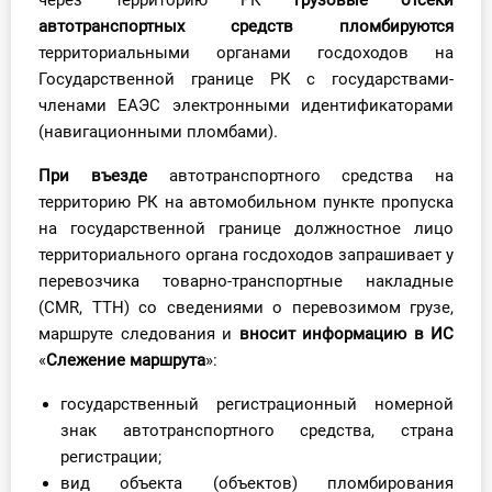
через территорию РК
грузовые отсеки
О Системе
автотранспортных средств пломбируются
территориальными органами госдоходов на
Обучение
Государственной границе РК с государствами-
членами ЕАЭС электронными идентификаторами
Тарифы
(навигационными пломбами).
Тестирование для
При въезде
автотранспортного средства на
бухгалтера
территорию РК на автомобильном пункте пропуска
на государственной границе должностное лицо
территориального органа госдоходов запрашивает у
перевозчика товарно-транспортные накладные
(CMR, ТТН) со сведениями о перевозимом грузе,
маршруте следования и
вносит информацию в ИС
«
Слежение маршрута
»:
государственный регистрационный номерной
знак автотранспортного средства, страна
регистрации;
вид объекта (объектов) пломбирования