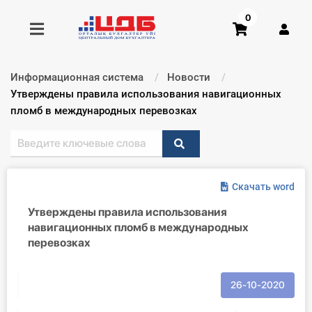
0
Информационная система
Новости
Получить консультацию
Текущий:
Утверждены правила использования навигационных
пломб в международных перевозках
Купить доступ
Главная ИС
Скачать word
Формы
Утверждены правила использования
навигационных пломб в международных
Консультации
перевозках
Правовая база
26-10-2020
Библиотека бухгалтера