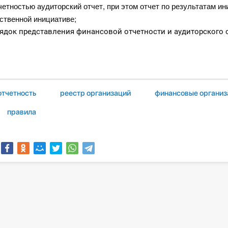
четностью
аудиторский отчет, при этом о
тчет по результатам ин
бственной инициативе
;
ядок представления финансовой отчетности и аудиторского о
отчетность
реестр организаций
финансовые организ
правила