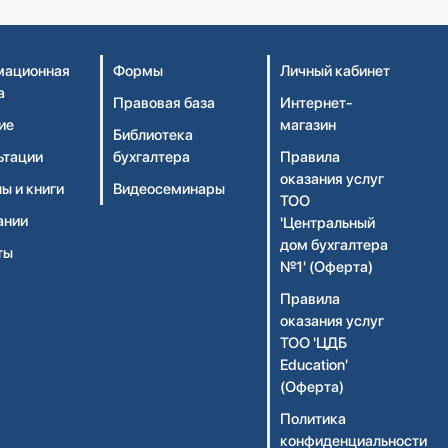
ационная
Формы
Личный кабинет
а
Правовая база
Интернет-
ие
магазин
Библиотека
ьтации
бухгалтера
Правила
оказания услуг
ы и книги
Видеосеминары
ТОО
ании
'Центральный
дом бухгалтера
ты
№1' (Оферта)
Правила
оказания услуг
ТОО 'ЦДБ
Education'
(Оферта)
Политика
конфиденциальности