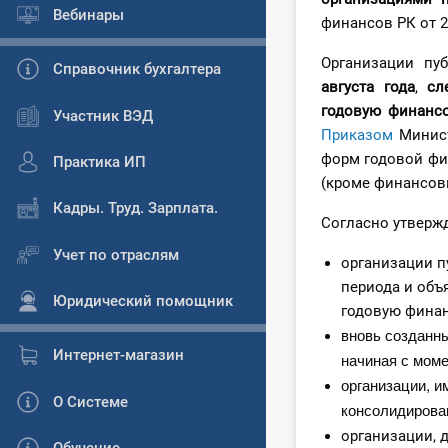
Вебинары
финансов РК от 2
Организации пу
Справочник бухгалтера
августа года
,
сл
годовую финансо
Участник ВЭД
Приказом
Минист
форм годовой фи
Практика ИП
(кроме финансов
Кадры. Труд. Зарплата.
Согласно утверж
Учет по отраслям
организации п
периода и объ
Юридический помощник
годовую финан
вновь созданн
Интернет-магазин
начиная с моме
организации, 
О Системе
консолидирова
организации, 