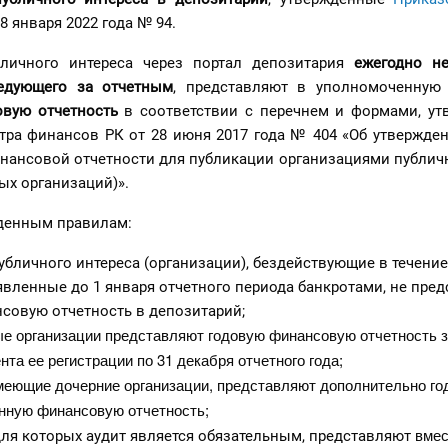
8 января 2022 года № 94.
бличного интереса через портал депозитария
ежегодно н
едующего за отчетным
, представляют в уполномоченную
вую отчетность
в соответствии с перечнем и формами, у
ра финансов РК от 28 июня 2017 года № 404 «Об утвержден
нансовой отчетности для публикации организациями публичн
ых организаций)».
денным правилам:
убличного интереса (организации), бездействующие в течение
явленные до 1 января отчетного периода банкротами, не пре
совую отчетность в депозитарий;
ые организации представляют годовую финансовую отчетность з
нта ее регистрации по 31 декабря отчетного года;
имеющие дочерние организации, представляют дополнительно г
нную финансовую отчетность;
вмес
для которых аудит является обязательным, представляют