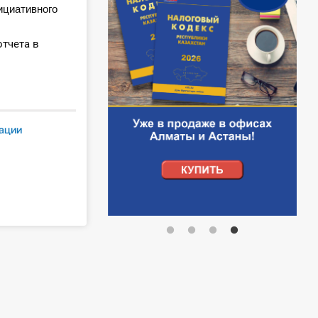
ициативного
тчета в
ации