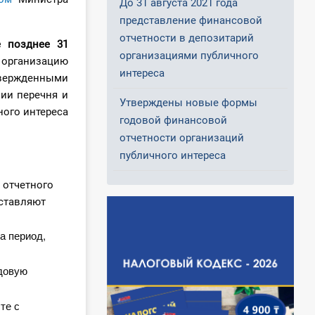
До 31 августа 2021 года
представление финансовой
отчетности в депозитарий
е позднее 31
организациями публичного
 организацию
интереса
твержденными
ии перечня и
Утверждены новые формы
ого интереса
годовой финансовой
отчетности организаций
публичного интереса
 отчетного
дставляют
а период,
одовую
те с