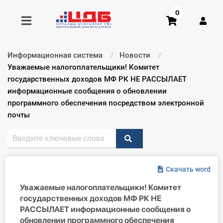
0
Информационная система
Новости
Получить консультацию
Текущий:
Уважаемые налогоплательщики! Комитет
государственных доходов МФ РК НЕ РАССЫЛАЕТ
информационные сообщения о обновлении
Купить доступ
программного обеспечения посредством электронной
почты
Главная ИС
Формы
Консультации
Скачать word
Уважаемые налогоплательщики! Комитет
Правовая база
государственных доходов МФ РК НЕ
РАССЫЛАЕТ информационные сообщения о
Библиотека бухгалтера
обновлении программного обеспечения