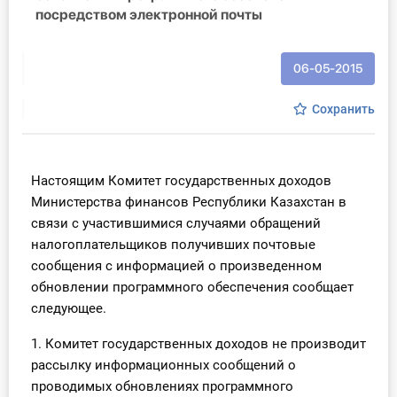
посредством электронной почты
Инструменты
Вебинары
06-05-2015
Сохранить
Справочник бухгалтера
Участник ВЭД
Настоящим Комитет государственных доходов
Практика ИП
Министерства финансов Республики Казахстан в
связи с участившимися случаями обращений
Кадры. Труд. Зарплата.
налогоплательщиков получивших почтовые
сообщения с информацией о произведенном
Учет по отраслям
обновлении программного обеспечения сообщает
следующее.
Юридический помощник
1. Комитет государственных доходов не производит
рассылку информационных сообщений о
Интернет-магазин
проводимых обновлениях программного