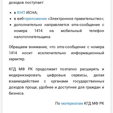
доходов поступает:
О Системе
в
КНП
ИСНА;
Обучение
в веб-
приложение
«Электронное правительство»;
дополнительно направляется sms-сообщение с
Тарифы
номера 1414 на мобильный телефон
налогоплательщика.
Тестирование для
бухгалтера
Обращаем внимание, что sms-сообщение с номера
1414 носит исключительно информационный
характер.
КГД МФ РК продолжает поэтапно расширять и
модернизировать цифровые сервисы, делая
взаимодействие с органами государственных
доходов проще, удобнее и доступнее для граждан и
бизнеса.
По
материалам
КГД МФ РК