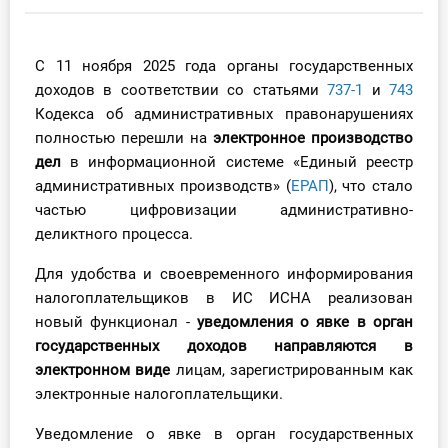
Инструменты
С 11 ноября 2025 года органы государственных
Вебинары
доходов в соответствии со статьями
737-1
и
743
Кодекса об административных правонарушениях
Справочник бухгалтера
полностью перешли на
электронное производство
дел
в информационной системе «Единый реестр
Участник ВЭД
административных производств» (
ЕРАП
), что стало
частью цифровизации административно-
Практика ИП
деликтного процесса.
Кадры. Труд. Зарплата.
Для удобства и своевременного информирования
налогоплательщиков в ИС ИСНА реализован
Учет по отраслям
новый функционал -
уведомления о явке в орган
государственных доходов направляются в
Юридический помощник
электронном виде
лицам, зарегистрированным как
электронные налогоплательщики.
Интернет-магазин
Уведомление о явке в орган государственных