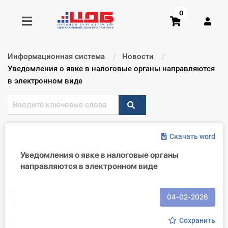
0
Информационная система
Новости
Получить консультацию
Текущий:
Уведомления о явке в налоговые органы направляются
в электронном виде
Купить доступ
Главная ИС
Скачать word
Формы
Уведомления о явке в налоговые органы
направляются в электронном виде
Консультации
Правовая база
04-02-2026
Библиотека бухгалтера
Сохранить