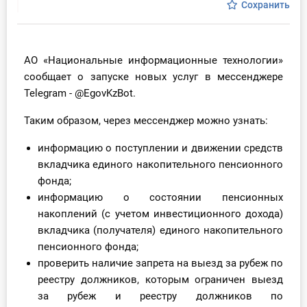
Сохранить
Инструменты
Вебинары
АО «Национальные информационные технологии»
сообщает о запуске новых услуг в мессенджере
Справочник бухгалтера
Telegram - @EgovKzBot.
Таким образом, через мессенджер можно узнать:
Участник ВЭД
информацию о поступлении и движении средств
Практика ИП
вкладчика единого накопительного пенсионного
фонда;
Кадры. Труд. Зарплата.
информацию о состоянии пенсионных
накоплений (с учетом инвестиционного дохода)
Учет по отраслям
вкладчика (получателя) единого накопительного
пенсионного фонда;
Юридический помощник
проверить наличие запрета на выезд за рубеж по
реестру должников, которым ограничен выезд
Интернет-магазин
за рубеж и реестру должников по