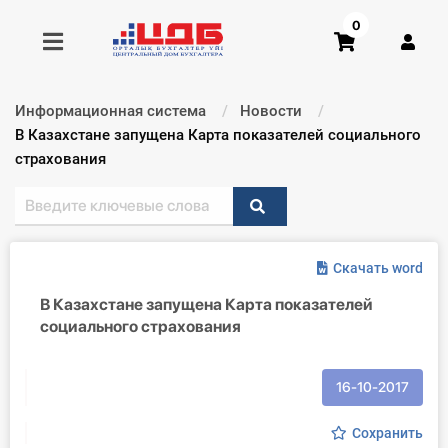
0
Информационная система
Новости
Получить консультацию
Текущий:
В Казахстане запущена Карта показателей социального
страхования
Купить доступ
Главная ИС
Скачать word
Формы
В Казахстане запущена Карта показателей
социального страхования
Консультации
Правовая база
16-10-2017
Библиотека бухгалтера
Сохранить