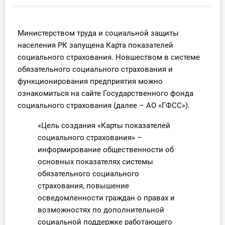
Инструменты
Министерством труда и социальной защиты
Вебинары
населения РК запущена Карта показателей
социального страхования. Новшеством в системе
Справочник бухгалтера
обязательного социального страхования и
функционирования предприятия можно
Участник ВЭД
ознакомиться на сайте Государственного фонда
социального страхования (далее – АО «ГФСС»).
Практика ИП
«Цель создания «Карты показателей
Кадры. Труд. Зарплата.
социального страхования» –
информирование общественности об
Учет по отраслям
основных показателях системы
обязательного социального
Юридический помощник
страхования, повышение
осведомленности граждан о правах и
Интернет-магазин
возможностях по дополнительной
социальной поддержке работающего