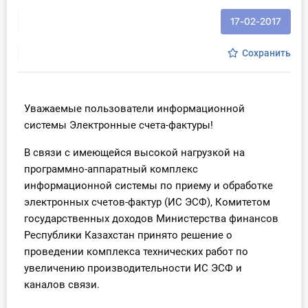
Инструменты
17-02-2017
Вебинары
Сохранить
Справочник бухгалтера
Уважаемые пользователи информационной
Участник ВЭД
системы Электронные счета-фактуры!
В связи с имеющейся высокой нагрузкой на
Практика ИП
программно-аппаратный комплекс
Кадры. Труд. Зарплата.
информационной системы по приему и обработке
электронных счетов-фактур (ИС ЭСФ), Комитетом
Учет по отраслям
государственных доходов Министерства финансов
Республики Казахстан принято решение о
Юридический помощник
проведении комплекса технических работ по
увеличению производительности ИС ЭСФ и
каналов связи.
Интернет-магазин