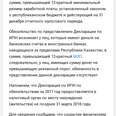
сумме, превышающей 12-кратный минимальный
О Системе
размер заработной платы, установленный законом
о республиканском бюджете и действующий на 31
Обучение
декабря отчетного налогового периода.
Тарифы
Обязательство по представлению Декларации по
ИПН возникает у лиц, которые имеют деньги на
Тестирование для
банковских счетах в иностранных банках,
бухгалтера
находящихся за пределами Республики Казахстан, в
сумме, превышающей 12-кратный
МЗП
,
следовательно, у лиц, имеющих сумму денег не
превышающую указанный порог, обязанность в
представлении данной декларации отсутствует.
Напомним, что Декларация по ИПН по
обязательствам за 2017 год предоставляется в
налоговый орган по месту нахождения
(жительства) не позднее 31 марта 2018 года.
Для сведения сообщаем, что сокрытие физическим