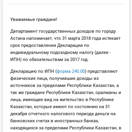
Инструменты
Уважаемые граждане!
Вебинары
Департамент государственных доходов по городу
Астана напоминает, что 31 марта 2018 года истекает
Справочник бухгалтера
срок предоставления Декларации по
Участник ВЭД
индивидуальному подоходному налогу (далее -
ИПН) по обязательствам за 2017 год.
Практика ИП
Декларацию по ИПН (
форма 240.00
) представляют
физические лица, получившие доходы из
Кадры. Труд. Зарплата.
источников за пределами Республики Казахстан, а
так же граждане Республики Казахстан, оралманы и
Учет по отраслям
лица, имеющие вид на жительство в Республике
Казахстан, которые имеют по состоянию на 31
Юридический помощник
декабря отчетного налогового периода деньги на
банковских счетах в иностранных банках,
Интернет-магазин
находящихся за пределами Республики Казахстан, в