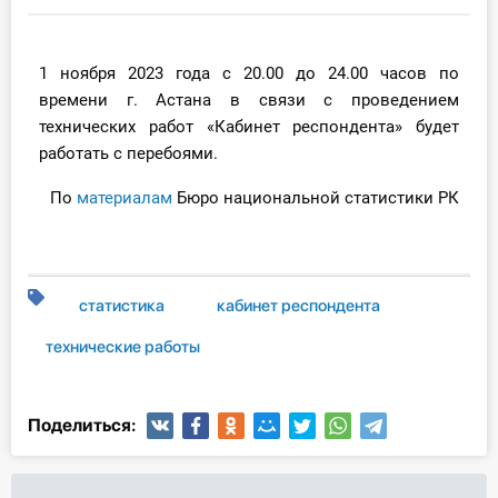
Инструменты
1 ноября 2023 года
c 20.00 до 24.00 часов по
Вебинары
времени г. Астана в связи с проведением
технических работ «Кабинет респондента» будет
Справочник бухгалтера
работать с перебоями.
Участник ВЭД
По
материалам
Бюро национальной статистики РК
Практика ИП
Кадры. Труд. Зарплата.
статистика
кабинет респондента
технические работы
Учет по отраслям
Юридический помощник
Поделиться:
Интернет-магазин