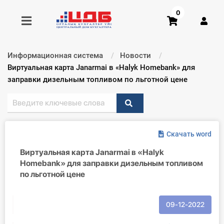
0
Информационная система
Новости
Получить консультацию
Текущий:
Виртуальная карта Janarmai в «Halyk Homebank» для
заправки дизельным топливом по льготной цене
Купить доступ
Главная ИС
Скачать word
Формы
Виртуальная карта Janarmai в «Halyk
Homebank» для заправки дизельным топливом
Консультации
по льготной цене
Правовая база
09-12-2022
Библиотека бухгалтера