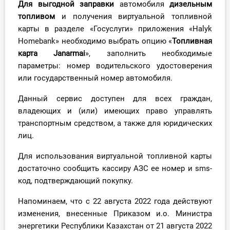
Для
выгодной заправки
автомобиля
дизельным
О Системе
топливом
и получения виртуальной топливной
карты в разделе «Госуслуги» приложения «Halyk
Обучение
Homebank» необходимо выбрать опцию «
Топливная
карта Janarmai
», заполнить необходимые
Тарифы
параметры: номер водительского удостоверения
или государственный номер автомобиля.
Тестирование для
бухгалтера
Данный сервис доступен для всех граждан,
владеющих и (или) имеющих право управлять
транспортным средством, а также для юридических
лиц.
Для использования виртуальной топливной карты
достаточно сообщить кассиру АЗС ее номер и sms-
код, подтверждающий покупку.
Напоминаем, что с 22 августа 2022 года действуют
изменения, внесенные Приказом и.о. Министра
энергетики Республики Казахстан от 21 августа 2022