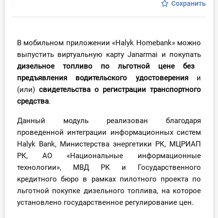
Сохранить
Инструменты
Вебинары
В мобильном приложении «Halyk Homebank» можно
выпустить виртуальную карту Janarmai и покупать
Справочник бухгалтера
дизельное топливо по льготной цене без
предъявления водительского удостоверения
и
Участник ВЭД
(или)
свидетельства о регистрации транспортного
средства
.
Практика ИП
Данный модуль реализован благодаря
Кадры. Труд. Зарплата.
проведенной интеграции информационных систем
Halyk Bank, Министерства энергетики РК, МЦРИАП
Учет по отраслям
РК, АО «Национальные информационные
технологии», МВД РК и Государственного
Юридический помощник
кредитного бюро в рамках пилотного проекта по
льготной покупке дизельного топлива, на которое
установлено государственное регулирование цен.
Интернет-магазин