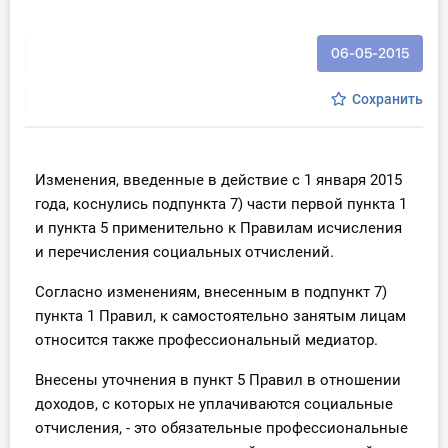
Инструменты
06-05-2015
Вебинары
Сохранить
Справочник бухгалтера
Участник ВЭД
Изменения, введенные в действие с 1 января 2015
года, коснулись подпункта 7) части первой пункта 1
Практика ИП
и пункта 5 применительно к Правилам исчисления
и перечисления социальных отчислений.
Кадры. Труд. Зарплата.
Согласно изменениям, внесенным в подпункт 7)
Учет по отраслям
пункта 1 Правил, к самостоятельно занятым лицам
относится также профессиональный медиатор.
Юридический помощник
Внесены уточнения в пункт 5 Правил в отношении
доходов, с которых не уплачиваются социальные
Интернет-магазин
отчисления, - это обязательные профессиональные