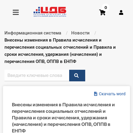
0
Информационная система
Новости
Получить консультацию
Текущий:
Внесены изменения в Правила исчисления и
перечисления социальных отчислений и Правила и
сроки исчисления, удержания (начисления) и
Купить доступ
перечисления ОПВ, ОППВ в ЕНПФ
Главная ИС
Формы
Скачать word
Консультации
Внесены изменения в Правила исчисления и
перечисления социальных отчислений и
Правовая база
Правила и сроки исчисления, удержания
(начисления) и перечисления ОПВ, ОППВ в
Библиотека бухгалтера
ЕНПФ