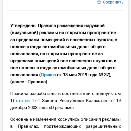
Сохранить
Инструменты
Вебинары
Утверждены
Правила
размещения наружной
(визуальной) рекламы на открытом пространстве
Справочник бухгалтера
за пределами помещений в населенных пунктах, в
полосе отвода автомобильных дорог общего
Участник ВЭД
пользования, на открытом пространстве за
пределами помещений вне населенных пунктов и
Практика ИП
вне полосы отвода автомобильных дорог общего
пользования
(
Приказ
от 13 мая 2019 года № 37),
Кадры. Труд. Зарплата.
(далее - Правила).
Учет по отраслям
Правила разработаны
в соответствии с подпунктом
1)
статьи 17-1
Закона Республики Казахстан от 19
Юридический помощник
декабря 2003 года «О рекламе».
Основные изменения коснулись описания рекламы
Интернет-магазин
в Правилах, подтверждающих разрешительных