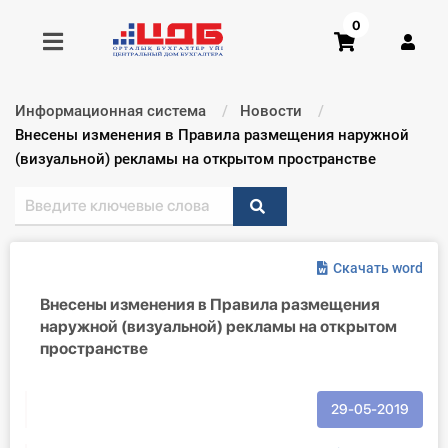
0
Информационная система
Новости
Получить консультацию
Текущий:
Внесены изменения в Правила размещения наружной
(визуальной) рекламы на открытом пространстве
Купить доступ
Главная ИС
Скачать word
Формы
Внесены изменения в Правила размещения
наружной (визуальной) рекламы на открытом
Консультации
пространстве
Правовая база
29-05-2019
Библиотека бухгалтера