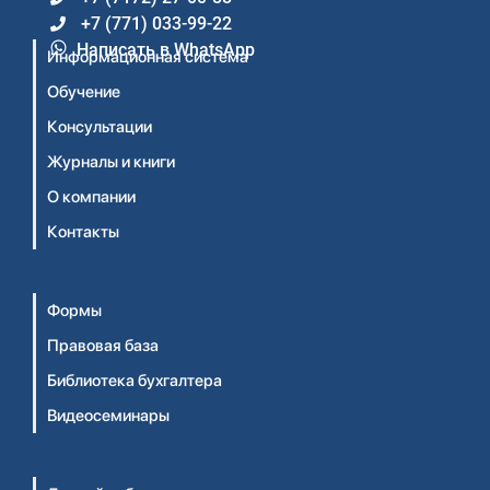
+7 (771) 033-99-22
Написать в WhatsApp
Информационная система
Обучение
Консультации
Журналы и книги
О компании
Контакты
Формы
Правовая база
Библиотека бухгалтера
Видеосеминары