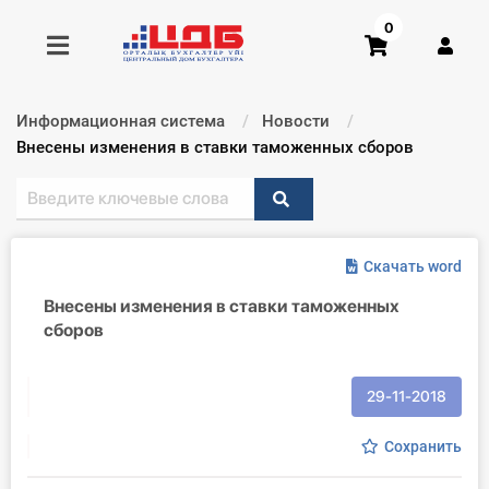
0
Информационная система
Новости
Получить консультацию
Текущий:
Внесены изменения в ставки таможенных сборов
Купить доступ
Скачать word
Главная ИС
Внесены изменения в ставки таможенных
Формы
сборов
Консультации
29-11-2018
Правовая база
Сохранить
Библиотека бухгалтера