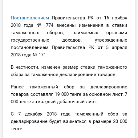
Инструменты
Постановлением
Правительства РК от 16 ноября
Вебинары
2018 года № 774 внесены изменения в ставки
таможенных сборов, взимаемых органами
государственных доходов, утвержденные
Справочник бухгалтера
постановлением Правительства РК от 5 апреля
Участник ВЭД
2018 года № 171.
В частности, изменен размер ставки таможенного
Практика ИП
сбора за таможенное декларирование товаров.
Кадры. Труд. Зарплата.
Ранее таможенный сбор за декларирование
товаров составлял 19 000 тенге за основной лист, 7
Учет по отраслям
000 тенге за каждый добавочный лист.
Юридический помощник
С 7 декабря 2018 года таможенный сбор за
декларирование будет взиматься в размере 20 000
Интернет-магазин
тенге.