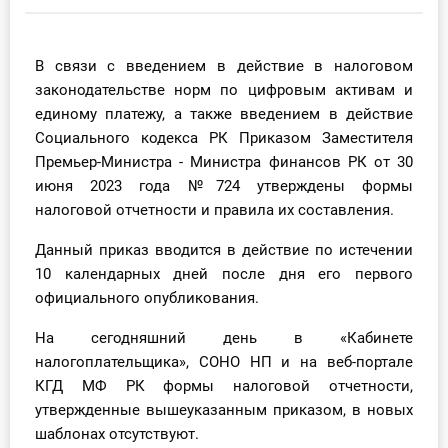
Инструменты
В связи с введением в действие в налоговом
Вебинары
законодательстве норм по цифровым активам и
единому платежу, а также введением в действие
Справочник бухгалтера
Социального кодекса РК Приказом Заместителя
Премьер-Министра - Министра финансов РК от 30
Участник ВЭД
июня 2023 года №724 утверждены формы
налоговой отчетности и правила их составления.
Практика ИП
Данный приказ вводится в действие по истечении
Кадры. Труд. Зарплата.
10 календарных дней после дня его первого
официального опубликования.
Учет по отраслям
На сегодняшний день в «Кабинете
налогоплательщика», СОНО НП и на веб-портале
Юридический помощник
КГД МФ РК формы налоговой отчетности,
утвержденные вышеуказанным приказом, в новых
Интернет-магазин
шаблонах отсутствуют.