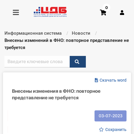
0
Информационная система
Новости
Получить консультацию
Текущий:
Внесены изменений в ФНО: повторное представление не
требуется
Купить доступ
Главная ИС
Скачать word
Формы
Внесены изменения в ФНО: повторное
представление не требуется
Консультации
Правовая база
03-07-2023
Библиотека бухгалтера
Сохранить