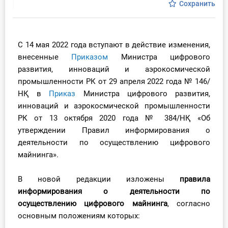
Сохранить
Инструменты
Вебинары
С 14 мая 2022 года вступают в действие изменения,
внесенные
Приказом
Министра цифрового
Справочник бухгалтера
развития, инноваций и аэрокосмической
промышленности РК от 29 апреля 2022 года № 146/
Участник ВЭД
НҚ в
П
риказ
Министра цифрового развития,
инноваций и аэрокосмической промышленности
Практика ИП
РК от 13 октября 2020 года № 384/НҚ «Об
утверждении Правил информирования о
Кадры. Труд. Зарплата.
деятельности по осуществлению цифрового
майнинга».
Учет по отраслям
В новой редакции изложены
правила
Юридический помощник
информирования о деятельности по
осущест
влению цифрового майнинга
, согласно
Интернет-магазин
основным положениям которых: