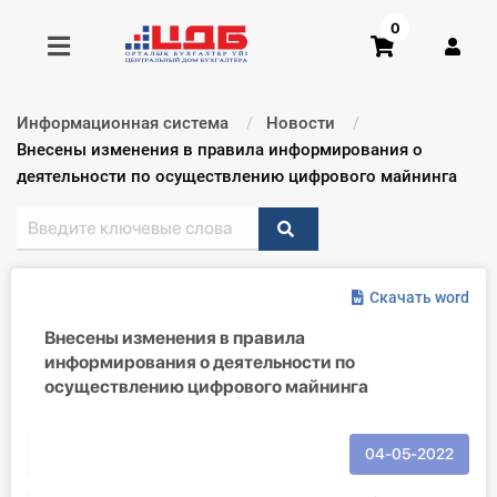
0
Информационная система
Новости
Получить консультацию
Текущий:
Внесены изменения в правила информирования о
деятельности по осуществлению цифрового майнинга
Купить доступ
Главная ИС
Скачать word
Формы
Внесены изменения в правила
информирования о деятельности по
Консультации
осуществлению цифрового майнинга
Правовая база
04-05-2022
Библиотека бухгалтера