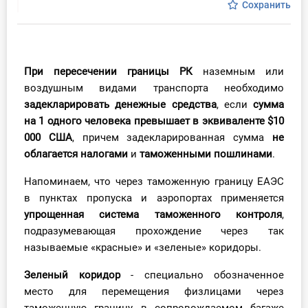
Сохранить
Инструменты
Вебинары
При пересечении границы РК
наземным или
воздушным видами транспорта необходимо
Справочник бухгалтера
задекларировать денежные средства
, если
сумма
на 1 одного человека превышает в эквиваленте $10
Участник ВЭД
000 США
, причем задекларированная сумма
не
Практика ИП
облагается налогами
и
таможенными пошлинами
.
Напоминаем, что ч
ерез таможенную границу ЕАЭС
Кадры. Труд. Зарплата.
в пунктах пропуска и аэропортах применяется
упрощенная система таможенного контро
ля
,
Учет по отраслям
подразумевающая прохождение через так
называемые «красные» и «зеленые» коридоры.
Юридический помощник
Зеленый коридор
- специально обозначенное
Интернет-магазин
место для перемещения физлицами через