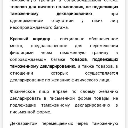
таможенную границу в сопровождаемом багаже
О Системе
товаров для личного пользования,
не подлежащих
таможенному декларированию
, при
Обучение
одновременном отсутствии у таких лиц
несопровождаемого багажа.
Тарифы
Красный коридор
- специально обозначенное
Тестирование для
место, предназначенное для перемещения
бухгалтера
физлицами через таможенную границу в
сопровождаемом багаже
товаров
,
подлежащих
таможенному декларированию
, а также товаров, в
отношении которых осуществляется
декларирование по желанию физического лица.
Физическое лицо вправе по своему желанию
декларировать в письменной форме товары, не
подлежащие таможенному декларированию в
письменной форме.
Декларантом перемещаемых через таможенную