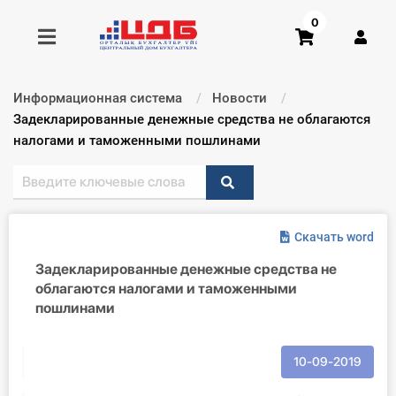
0
Информационная система
Новости
Получить консультацию
Текущий:
Задекларированные денежные средства не облагаются
налогами и таможенными пошлинами
Купить доступ
Главная ИС
Скачать word
Формы
Задекларированные денежные средства не
облагаются налогами и таможенными
Консультации
пошлинами
Правовая база
10-09-2019
Библиотека бухгалтера