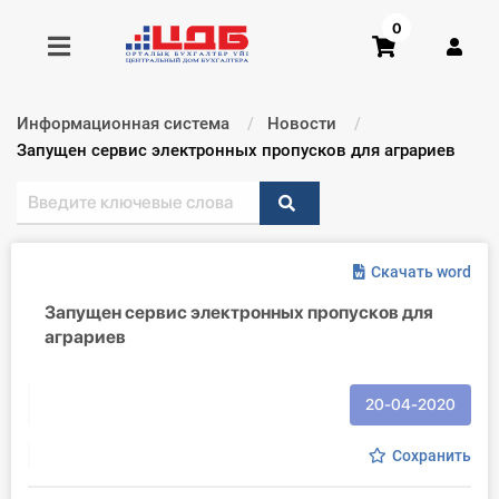
0
Информационная система
Новости
Получить консультацию
Текущий:
Запущен сервис электронных пропусков для аграриев
Купить доступ
Скачать word
Главная ИС
Запущен сервис электронных пропусков для
Формы
аграриев
Консультации
20-04-2020
Правовая база
Сохранить
Библиотека бухгалтера