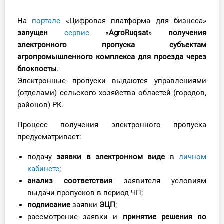
Инструменты
На
портале
«Цифровая платформа для бизнеса»
запущен
сервис
«
AgroRuqsat
»
получения
Вебинары
электронного пропуска субъектам
агропромышленного комплекса для проезда через
Справочник бухгалтера
блокпосты
.
Электронные пропуски выдаются управлениями
Участник ВЭД
(отделами) сельского хозяйства областей (городов,
районов) РК.
Практика ИП
Процесс получения электронного пропуска
Кадры. Труд. Зарплата.
предусматривает:
подачу
заявки
в электронном виде
в
личном
Учет по отраслям
кабинете
;
анализ соответствия
заявителя условиям
Юридический помощник
выдачи пропусков в период ЧП;
подписание
заявки
ЭЦП
;
Интернет-магазин
рассмотрение заявки и
принятие решения по