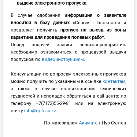
выдаче электронного пропуска
.
О Системе
В случае одобрения
информация о заявителе
Обучение
вносится в базу данных
«Сергек - Блокпост» и
позволяет получить
пропуск на выезд из зоны
Тарифы
карантина для проведения полевых работ
.
Перед подачей заявки сельхозпредприятию
Тестирование для
необходимо ознакомиться с процедурой выдачи
бухгалтера
пропусков по
видеоинструкциям
.
Консультации по вопросам электронных пропусков
можно получить по указанным в ссылке
контактам
,
а также в случае возникновения технических
трудностей и неполадок обратиться в сall-центр: по
телефону +7(7172)55-29-81 или на электронную
почту
info@qoldau.kz
.
По материалам
Акимата
г.Нур-Султан