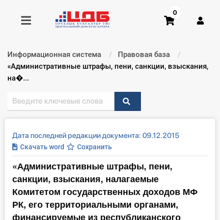
0
Информационная система
Правовая база
Получить консультацию
Текущий:
«Административные штрафы, пени, санкции, взыскания,
на�...
Купить доступ
Главная ИС
Дата последней редакции документа: 09.12.2015
Формы
Скачать word
Сохранить
«Административные штрафы, пени,
Консультации
санкции, взыскания, налагаемые
Правовая база
Комитетом государственных доходов МФ
РК, его территориальными органами,
Библиотека бухгалтера
финансируемые из республиканского