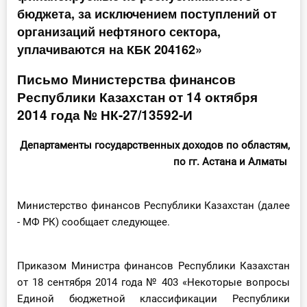
бюджета, за исключением поступлений от
Инструменты
организаций нефтяного сектора,
уплачиваются на КБК 204162»
Вебинары
Письмо Министерства финансов
Справочник бухгалтера
Республики Казахстан от 14 октября
2014 года № НК-27/13592-И
Участник ВЭД
Департаменты государственных доходов по областям,
Практика ИП
по гг. Астана и Алматы
Кадры. Труд. Зарплата.
Министерство финансов Республики Казахстан (далее
Учет по отраслям
- МФ РК) сообщает следующее.
Юридический помощник
Приказом Министра финансов Республики Казахстан
от 18 сентября 2014 года № 403 «Некоторые вопросы
Интернет-магазин
Единой бюджетной классификации Республики