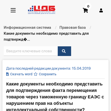
0
Информационная система
Правовая база
Получить консультацию
Текущий:
Какие документы необходимо представить для
подтвержд�...
Купить доступ
Главная ИС
Дата последней редакции документа: 15.04.2019
Формы
Скачать word
Сохранить
Какие документы необходимо представить
Консультации
для подтверждения факта перемещения
Правовая база
товаров через таможенную границу ЕАЭС с
нарушением прав на объекты
Библиотека бухгалтера
интеллектуальной собственности?