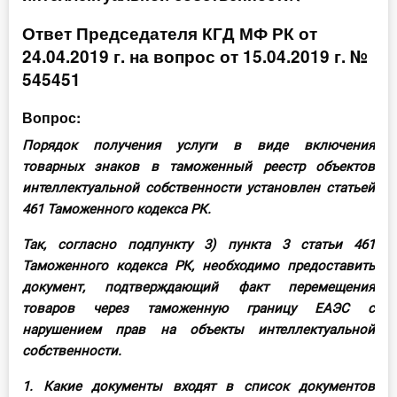
Инструменты
Ответ Председателя КГД МФ РК от
24.04.2019 г. на вопрос от 15.04.2019 г. №
Вебинары
545451
Вопрос:
Справочник бухгалтера
Порядок получения услуги в виде включения
Участник ВЭД
товарных знаков в таможенный реестр объектов
интеллектуальной собственности установлен статьей
Практика ИП
461 Таможенного кодекса РК.
Кадры. Труд. Зарплата.
Так, согласно подпункту 3) пункта 3 статьи 461
Таможенного кодекса РК, необходимо предоставить
Учет по отраслям
документ, подтверждающий факт перемещения
товаров через таможенную границу ЕАЭС с
Юридический помощник
нарушением прав на объекты интеллектуальной
собственности.
Интернет-магазин
1. Какие документы входят в список документов