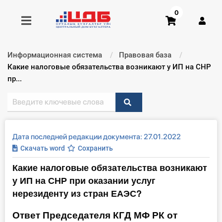
0
Информационная система
Правовая база
Получить консультацию
Текущий:
Какие налоговые обязательства возникают у ИП на СНР
пр...
Купить доступ
Главная ИС
Дата последней редакции документа: 27.01.2022
Формы
Скачать word
Сохранить
Какие налоговые обязательства возникают
Консультации
у ИП на СНР при оказании услуг
Правовая база
нерезиденту из стран ЕАЭС?
Ответ Председателя КГД МФ РК от
Библиотека бухгалтера