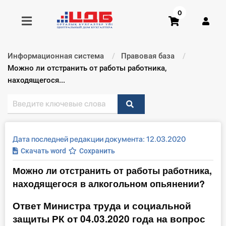
0
Информационная система
Правовая база
Получить консультацию
Текущий:
Можно ли отстранить от работы работника,
находящегося...
Купить доступ
Главная ИС
Дата последней редакции документа: 12.03.2020
Формы
Скачать word
Сохранить
Можно ли отстранить от работы работника,
Консультации
находящегося в алкогольном опьянении?
Правовая база
Ответ Министра труда и социальной
защиты РК от 04.03.2020 года на вопрос
Библиотека бухгалтера