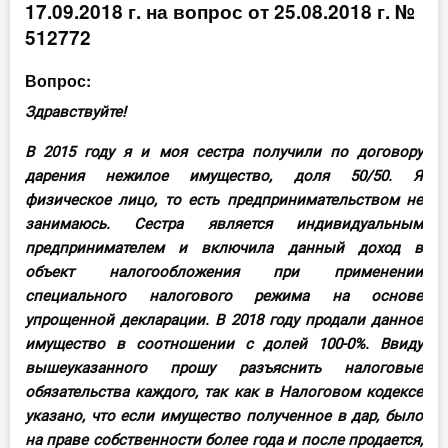
17.09.2018 г. на вопрос от 25.08.2018 г. №
Инструменты
512772
Вебинары
Вопрос:
Здравствуйте!
Справочник бухгалтера
В 2015 году я и моя сестра получили по договору
дарения нежилое имущество, доля 50/50. Я
Участник ВЭД
физическое лицо, то есть предпринимательством не
Практика ИП
занимаюсь. Сестра является индивидуальным
предпринимателем и включила данный доход в
Кадры. Труд. Зарплата.
объект налогообложения при применении
специального налогового режима на основе
Учет по отраслям
упрощенной декларации. В 2018 году продали данное
имущество в соотношении с долей 100-0%. Ввиду
Юридический помощник
вышеуказанного прошу разъяснить налоговые
обязательства каждого, так как в Налоговом кодексе
указано, что если имущество полученное в дар, было
Интернет-магазин
на праве собственности более года и после продается,