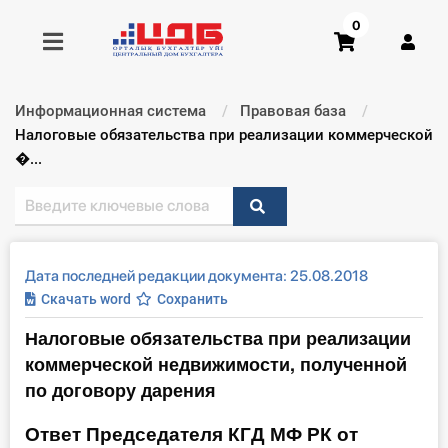
0
Информационная система
Правовая база
Получить консультацию
Текущий:
Налоговые обязательства при реализации коммерческой
�...
Купить доступ
Главная ИС
Дата последней редакции документа: 25.08.2018
Формы
Скачать word
Сохранить
Налоговые обязательства при реализации
Консультации
коммерческой недвижимости, полученной
Правовая база
по договору дарения
Ответ Председателя КГД МФ РК от
Библиотека бухгалтера