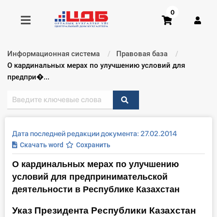
0
Информационная система
Правовая база
Получить консультацию
Текущий:
О кардинальных мерах по улучшению условий для
предпри�...
Купить доступ
Главная ИС
Дата последней редакции документа: 27.02.2014
Формы
Скачать word
Сохранить
О кардинальных мерах по улучшению
Консультации
условий для предпринимательской
Правовая база
деятельности в Республике Казахстан
Указ Президента Республики Казахстан
Библиотека бухгалтера