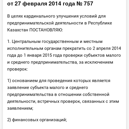
от 27 февраля 2014 года № 757
Инструменты
В целях кардинального улучшения условий для
Вебинары
предпринимательской деятельности в Республике
Казахстан ПОСТАНОВЛЯЮ:
Справочник бухгалтера
1. Центральным государственным и местным
исполнительным органам прекратить со 2 апреля 2014
Участник ВЭД
года до 1 января 2015 года проверки субъектов малого
и среднего предпринимательства, за исключением
Практика ИП
проверок:
Кадры. Труд. Зарплата.
1) основанием для проведения которых является
заявление субъекта малого и среднего
Учет по отраслям
предпринимательства в отношении собственной
деятельности, встречных проверок, связанных с этим
Юридический помощник
заявлением;
2) финансовых организаций;
Интернет-магазин